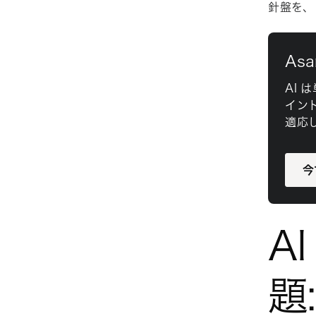
針盤を、
As
AI
イン
適応
今
A
題