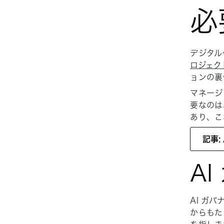
必
デジタル化
ロジェク
ョンの裏
マネージ
要なのは
あり、こ
記事
A
AI ガ
からもた