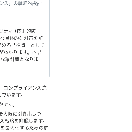
ナンス」の戦略的設計
ュリティ (技術的防
れぞれ具体的な対策を解
高める「投資」として
プがわかります。本記
欠な羅針盤となりま
洩、コンプライアンス違
んでいます。
か
です。
を最大限に引き出しつ
ンス戦略を詳説します。
値を最大化するための羅