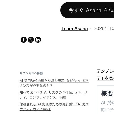
今すぐ Asana を
Team Asana
2025年1
facebook
x-
linkedin
twitter
テンプレ
セクションへ移動
デモを見
AI 活用時代の新たな経営課題: なぜ今 AI ガバ
ナンスが必要なのか？
概要
知っておくべき AI リスクの全体像: セキュリ
ティ、コンプライアンス、倫理
AI 
信頼される AI 実現のための羅針盤: 「AI ガバ
ナンス」の 3 つの柱
時にデ