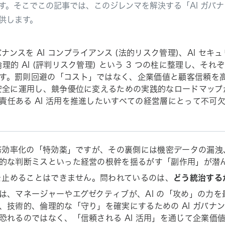
す。そこでこの記事では、このジレンマを解決する「AI ガバ
供します。
ガバナンスを AI コンプライアンス (法的リスク管理)、AI セキ
倫理的 AI (評判リスク管理) という 3 つの柱に整理し、そ
す。罰則回避の「コスト」ではなく、企業価値と顧客信頼を
を安全に運用し、競争優位に変えるための実践的なロードマッ
責任ある AI 活用を推進したいすべての経営層にとって不可
業務効率化の「特効薬」ですが、その裏側には機密データの漏
的な判断ミスといった経営の根幹を揺るがす「副作用」が潜
用を止めることはできません。問われているのは、
どう統治する
は、マネージャーやエグゼクティブが、AI の「攻め」の力
、技術的、倫理的な「守り」を確実にするための AI ガバナ
恐れるのではなく、「信頼される AI 活用」を通じて企業価