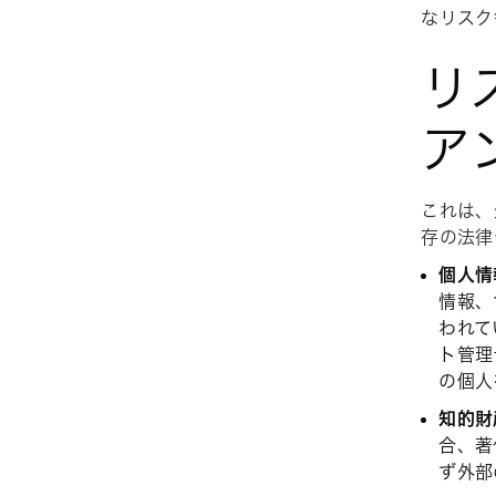
なリスク
リ
ア
これは、
存の法律
個人情
情報、
われて
ト管理
の個人
知的財
合、著
ず外部