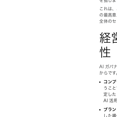
を指しま
これは、
の最高意
全体のセ
経
性
AI ガ
からです
コンプ
うこと
定し
AI 
ブラン
した場