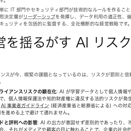
す。
単に IT 部門やセキュリティ部門が技術的なルールを作るこ
思決定層が
リーダーシップ
を発揮し、データ利用の適正性、
キュリティを包括的に監督する、全社横断的な経営戦略です
営を揺るがす AI リス
バナンスが今、喫緊の課題となっているのは、リスクが罰則と
。
ライアンスリスクの顕在化
: AI が学習データとして個人情
で、個人情報保護法や知的財産権に違反する法的リスクが発
た
AI 事業者ガイドライン
(経済産業省と総務省による) への対
活用を進める上で避けて通れません。
ドと評判への影響
: AI の出力が意図せず差別的であったり
合、それがメディアや顧客の目に触れることで、企業の社会