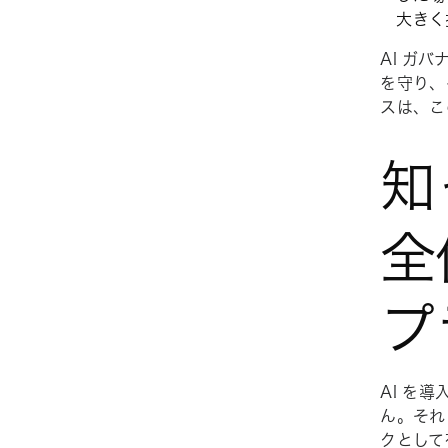
大きく
AI ガ
を守り、
スは、こ
知
全
プ
AI を
ん。それ
クとして