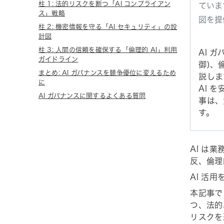
柱 1: 法的リスクを断つ「AI コンプライアン
ていま
ス」戦略
図を提
柱 2: 機密情報を守る「AI セキュリティ」の設
計図
柱 3: 人間の信頼を確保する「倫理的 AI」利用
AI 
ガイドライン
御)、
まとめ: AI ガバナンスを競争優位に変えるため
説しま
に
AI 
AI ガバナンスに関するよくある質問
事は、
す。
AI は
反、倫理
AI 活
本記事で
つ、法的
リスクを