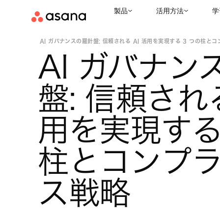
製品
活用方法
学
お役立ちリソース
ビジネス戦略
|
|
AI ガバナンスの羅針盤: 信頼される AI 活用を実現する 3 つの柱とコン 
AI ガバナン
盤: 信頼される
用を実現する 
柱とコンプ
ス戦略