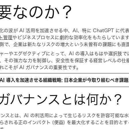
要なのか？
の波が AI 活用を加速させる中、AI、特に ChatGPT に代
ト管理
やビジネスプロセスに劇的な効率化をもたらしています
側で、企業は新たなリスクの増大という未曽有の課題にも直
ャーやエグゼクティブにとって、AI の導入はもはや選択肢で
、その強力な力を制御し、安全性を保証する経営レベルの仕
れこそが AI ガバナンスの重要性です。
: AI 導入を加速させる組織戦略: 日本企業が今取り組むべき課
I ガバナンスとは何か？
バナンスとは、AI の利活用によって生じるリスクを許容可能な
らされる正のインパクト (便益) を最大化することを目的と