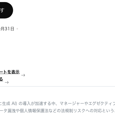
試す
0月31日
ートを表示
る
(特に生成 AI) の導入が加速する中、マネージャーやエグゼクテ
ータ漏洩や個人情報保護法などの法規制リスクへの対応という