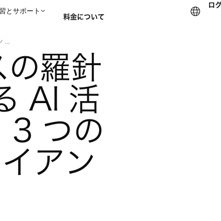
ロ
習とサポート
料金について
...
スの羅針
セールスチームに問い合
 AI 活
3 つの
ライアン