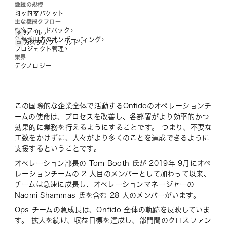
オンボーディングの高速化
地域
会社の規模
新入社員 1 人のオンボーディングにかかる時間を 2
ヨーロッパ
ミッドマーケット
主なワークフロー
主な機能
時間から 1.5 時間に短縮
顧客フィードバック
ルール
新規採用者のオンボーディング
カスタムフィールド
プロジェクト管理
フィードバックを改善
業界
ネットプロモータースコア (NPS) を Asana に統合
テクノロジー
し、クライアントからのフィードバックの追跡を改善
し、不満の原因が不明な状況を解消
この国際的な企業全体で活動する
Onfido
のオペレーションチ
ームの使命は、プロセスを改善し、各部署がより効率的かつ
効果的に業務を行えるようにすることです。 つまり、不要な
工数をかけずに、人々がより多くのことを達成できるように
支援するということです。
オペレーション部長の Tom Booth 氏が 2019年 9月にオペ
レーションチームの 2 人目のメンバーとして加わって以来、
チームは急速に成長し、オペレーションマネージャーの
Naomi Shammas 氏を含む 28 人のメンバーがいます。
Ops チームの急成長は、Onfido 全体の軌跡を反映していま
す。 拡大を続け、収益目標を達成し、部門間のクロスファン