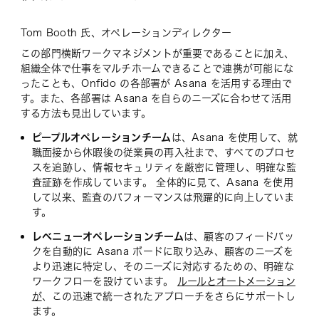
Tom Booth 氏、オペレーションディレクター
この部門横断ワークマネジメントが重要であることに加え、
組織全体で仕事をマルチホームできることで連携が可能にな
ったことも、Onfido の各部署が Asana を活用する理由で
す。また、各部署は Asana を自らのニーズに合わせて活用
する方法も見出しています。
ピープルオペレーションチーム
は、Asana を使用して、就
職面接から休暇後の従業員の再入社まで、すべてのプロセ
スを追跡し、情報セキュリティを厳密に管理し、明確な監
査証跡を作成しています。 全体的に見て、Asana を使用
して以来、監査のパフォーマンスは飛躍的に向上していま
す。
レベニューオペレーションチーム
は、顧客のフィードバッ
クを自動的に Asana ボードに取り込み、顧客のニーズを
より迅速に特定し、そのニーズに対応するための、明確な
ワークフローを設けています。
ルールとオートメーション
が
、この迅速で統一されたアプローチをさらにサポートし
ます。