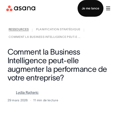
Contacter le service commercial
Je me lance
RESSOURCES
PLANIFICATION STRATÉGIQUE
|
|
COMMENT LA BUSINESS INTELLIGENCE PEUT-E ...
Comment la Business
Intelligence peut-elle
augmenter la performance de
votre entreprise?
Lydia Rajteric
29 mars 2026
11
min de lecture