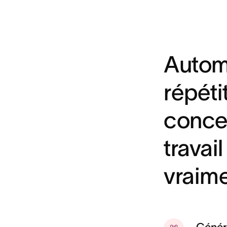
Autom
répéti
concen
travai
vraime