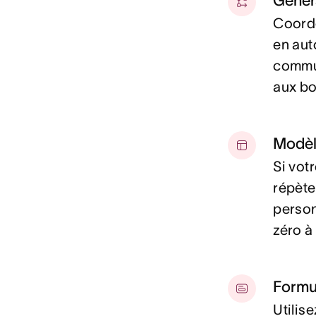
Génér
Coordo
en aut
commun
aux b
Modèl
Si vot
répète
person
zéro à
Formu
Utilis