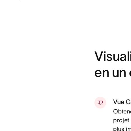
Visual
en un 
Vue G
Obtene
projet
plus i