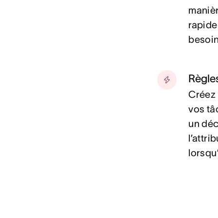
manièr
rapide
besoin
Règle
Créez 
vos tâ
un déc
l’attr
lorsqu