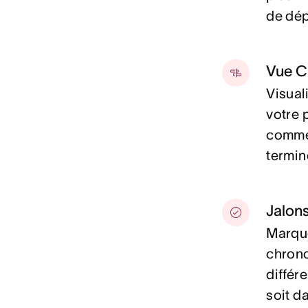
de dép
Vue C
Visual
votre 
commen
termin
Jalon
Marque
chrono
différ
soit d