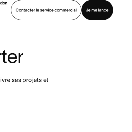
xion
Contacter le service commercial
Je me lance
ommercial
Voir une démo
Télécharger l’application
ter
vre ses projets et