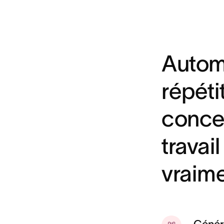
Autom
répéti
concen
travai
vraime