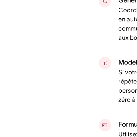
Génér
Coordo
en aut
commun
aux b
Modèl
Si vot
répète
person
zéro à
Formu
Utilis