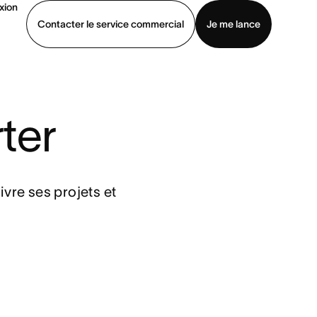
xion
Contacter le service commercial
Je me lance
ommercial
Voir une démo
Télécharger l’application
ter
vre ses projets et