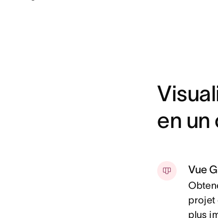
Visual
en un 
Vue G
Obtene
projet
plus i