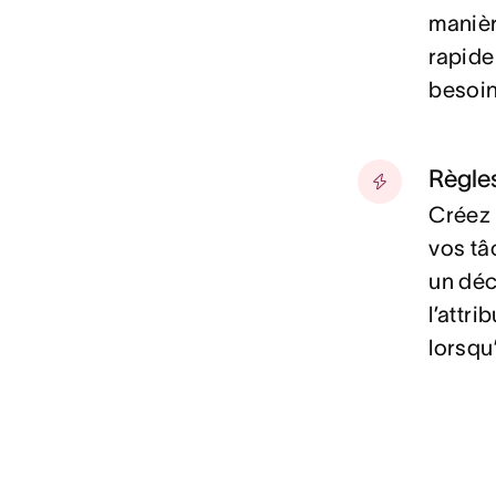
manièr
rapide
besoin
Règle
Créez 
vos tâ
un déc
l’attr
lorsqu