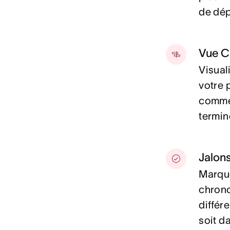
de dép
Vue C
Visual
votre 
commen
termin
Jalon
Marque
chrono
différ
soit d