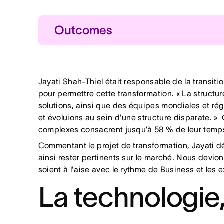
Outcomes
Des performances e
Les opérations marke
Flexibilité et colla
Jayati Shah-Thiel était responsable de la transit
Meilleure visibilité 
pour permettre cette transformation. « La structu
solutions, ainsi que des équipes mondiales et ré
Plus de temps dédié
et évoluions au sein d'une structure disparate. 
Moins de tâches d’o
complexes consacrent jusqu’à 58 % de leur temps
Commentant le projet de transformation, Jayati dé
ainsi rester pertinents sur le marché. Nous devio
soient à l'aise avec le rythme de Business et les
La technologie,