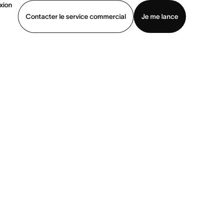
xion
Contacter le service commercial
Je me lance
ommercial
Voir une démo
Télécharger l’application