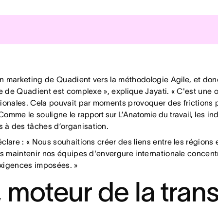
t une efficacité accrues
ting de Quadient sont allégées, les équipes travaillent en sp
boration optimisées
ion marketing de Quadient vers la méthodologie Agile, et do
du travail en cours, favorisant la communication à l’échelle m
re de Quadient est complexe », explique Jayati. « C'est une 
gionales. Cela pouvait par moments provoquer des frictions p
 à la stratégie
» Comme le souligne le
rapport sur L’Anatomie du travail
, les in
rganisation et davantage de temps consacré à la stratégie.
 à des tâches d’organisation.
clare : « Nous souhaitions créer des liens entre les régions
ns maintenir nos équipes d'envergure internationale concentré
 exigences imposées. »
 moteur de la tran