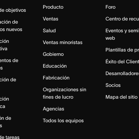
Producto
Foro
de objetivos
Ventas
Centro de recu
ación de
os nuevos
Salud
Eventos y semi
web
ación
Ventas minoristas
tiva
Plantillas de p
Gobierno
entos de
Éxito del Clien
Educación
os
Desarrolladore
Fabricación
ación de
Socios
Organizaciones sin
fines de lucro
Mapa del sitio
ación
ica
Agencias
ón de
Todos los equipos
s
de tareas