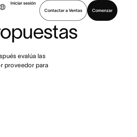
Iniciar sesión
Contactar a Ventas
Comenzar
propuestas
er demo
Descargar la aplicación
spués evalúa las 
or proveedor para 