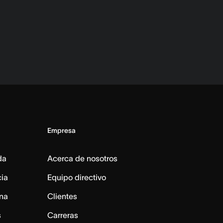
Empresa
da
Acerca de nosotros
cia
Equipo directivo
na
Clientes
s
Carreras