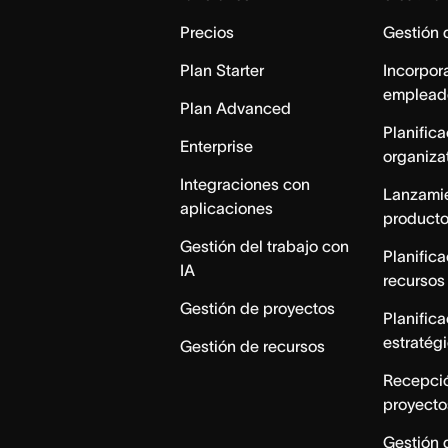
Precios
Gestión 
Plan Starter
Incorpor
emplead
Plan Advanced
Planific
Enterprise
organiza
Integraciones con
Lanzami
aplicaciones
product
Gestión del trabajo con
Planific
IA
recursos
Gestión de proyectos
Planific
estratég
Gestión de recursos
Recepci
proyecto
Gestión 