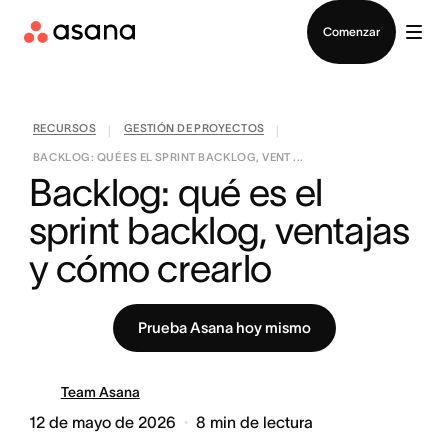
Contactar a Ventas
Comenzar
RECURSOS
GESTIÓN DE PROYECTOS
|
|
BACKLOG: QUÉ ES EL SPRINT BACKLOG, VENT ...
Backlog: qué es el 
sprint backlog, ventajas 
y cómo crearlo
Prueba Asana hoy mismo
Team Asana
12 de mayo de 2026
8
min de lectura