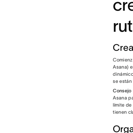
cr
ru
Crea
Comienz
Asana) e
dinámico
se están
Consejo 
Asana pa
límite d
tienen cl
Orga