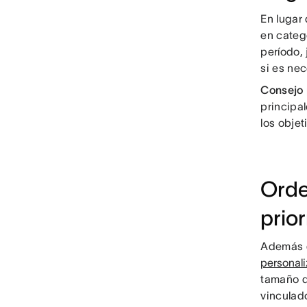
En lugar 
en categ
período,
si es nec
Consejo 
principa
los obje
Orde
prio
Además d
personal
tamaño de
vinculad