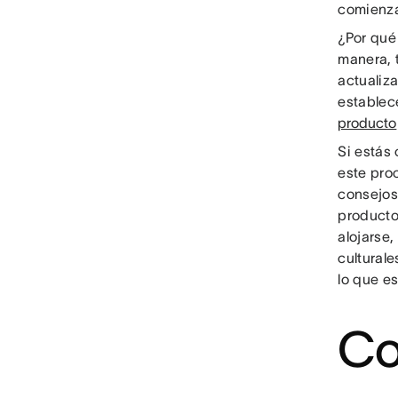
comienza
¿Por qué
manera, 
actualiz
establec
producto
Si estás
este pro
consejo
product
alojarse,
culturale
lo que e
Co