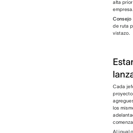
alta prio
empresa
Consejo 
de ruta 
vistazo.
Esta
lanz
Cada jef
proyecto 
agregues
los mism
adelanta
comenzar
Al igual