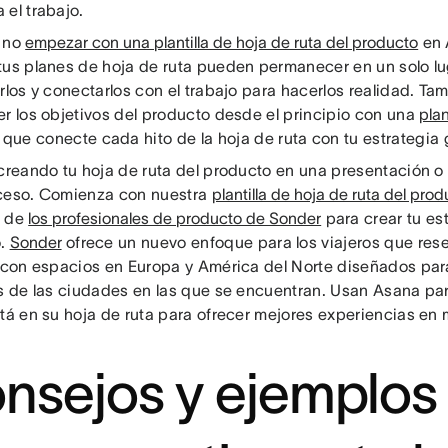
 el trabajo.
 no
empezar con una plantilla de hoja de ruta del producto
en 
tus planes de hoja de ruta pueden permanecer en un solo lug
arlos y conectarlos con el trabajo para hacerlos realidad. T
er los objetivos del producto desde el principio con una
plan
que conecte cada hito de la hoja de ruta con tu estrategia 
 creando tu hoja de ruta del producto en una presentación 
ceso. Comienza con nuestra
plantilla de hoja de ruta del prod
s de
los profesionales de producto de Sonder
para crear tu est
o.
Sonder
ofrece un nuevo enfoque para los viajeros que rese
 con espacios en Europa y América del Norte diseñados para 
s de las ciudades en las que se encuentran. Usan Asana para
stá en su hoja de ruta para ofrecer mejores experiencias en
nsejos y ejemplos