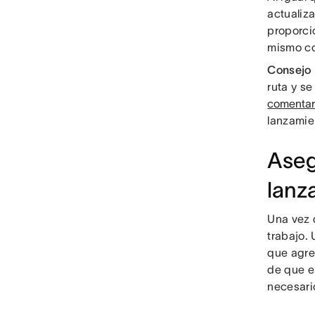
actualiz
proporci
mismo co
Consejo 
ruta y s
comentari
lanzamie
Aseg
lanz
Una vez q
trabajo.
que agre
de que el
necesario