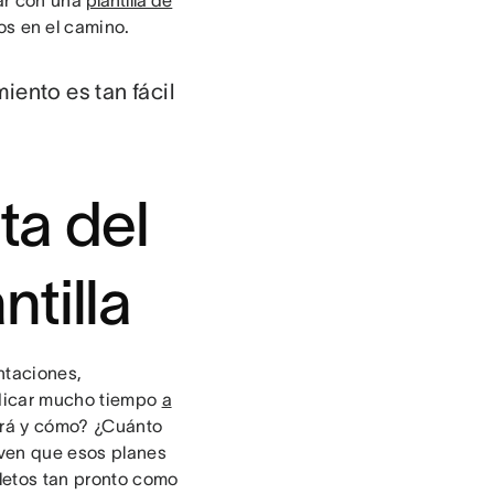
zar con una
plantilla de
os en el camino.
iento es tan fácil
uta del
tilla
ntaciones,
edicar mucho tiempo
a
tará y cómo? ¿Cuánto
 ven que esos planes
letos tan pronto como