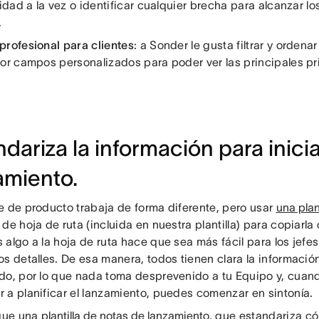
ridad a la vez o identificar cualquier brecha para alcanzar lo
.
profesional para clientes
: a Sonder le gusta filtrar y ordena
por campos personalizados para poder ver las principales p
ndariza la información para inici
amiento.
e de producto trabaja de forma diferente, pero usar
una plan
de hoja de ruta (incluida en nuestra plantilla) para copiarl
 algo a la hoja de ruta hace que sea más fácil para los jefe
os detalles. De esa manera, todos tienen clara la informaci
do, por lo que nada toma desprevenido a tu Equipo y, cuand
 a planificar el lanzamiento, puedes comenzar en sintonía.
 que una
plantilla de notas de lanzamiento
, que estandariza c