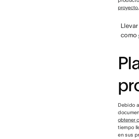
producto
proyecto
Llevar
como
Pla
pr
Debido a
document
obtener c
tiempo l
en sus p