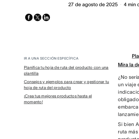
27 de agosto de 2025
4
min 
facebook
x-
linkedin
twitter
Pla
IR A UNA SECCIÓN ESPECÍFICA
Mira la 
Planifica tu hoja de ruta del producto con una
plantilla
¿No sería
Consejos y ejemplos para crear y gestionar tu
un viaje
hoja de ruta del producto
indicaci
¡Crea tus mejores productos hasta el
obligados
momento!
embarcan,
lanzamie
Si bien 
ruta más 