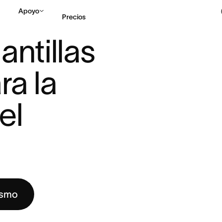
Apoyo
Precios
: PLANTILLAS Y CONSEJOS PARA ...
ntillas 
Contactar a Ventas
V
a la 
l 
ismo