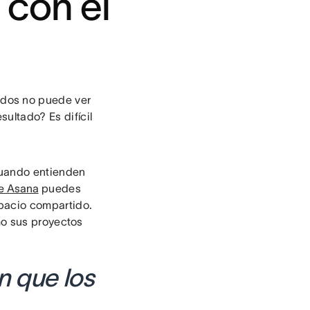
 con el
ados no puede ver
ultado? Es difícil
cuando entienden
e Asana
puedes
spacio compartido.
mo sus proyectos
n que los