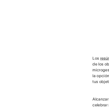
Los
resú
de los ob
microges
la opción
tus objet
Alcanzar
celebrar 