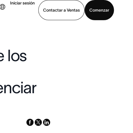
Iniciar sesión
Contactar a Ventas
Comenzar
er demo
Descargar la aplicación
 los
enciar
facebook
x-
linkedin
twitter