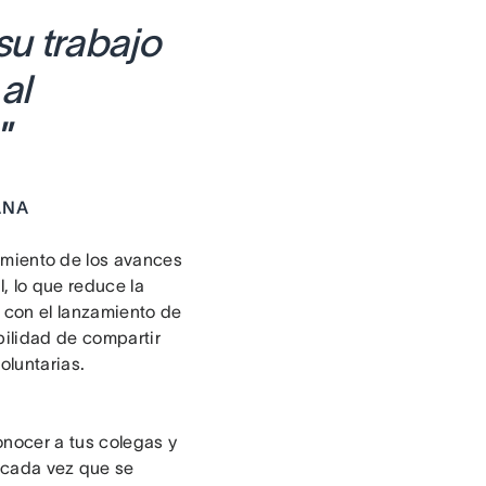
u trabajo
al
.
”
ANA
imiento de los avances
l, lo que reduce la
con el lanzamiento de
bilidad de compartir
voluntarias.
onocer a tus colegas y
 cada vez que se