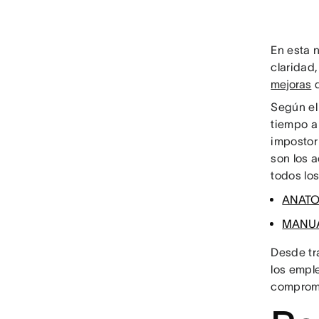
En esta n
claridad
mejoras
d
Según e
tiempo a
impostor
son los 
todos lo
ANATOM
MANUAL
Desde tra
los empl
comprome