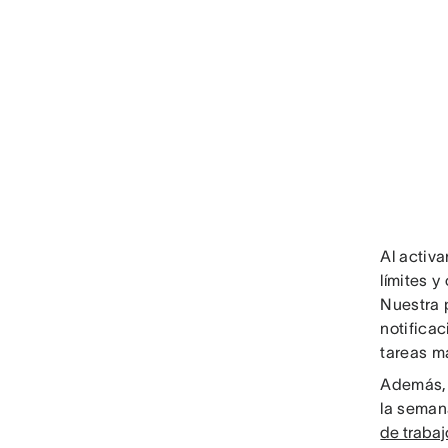
Al activ
límites 
Nuestra p
notificac
tareas m
Además, 
la seman
de trabaj