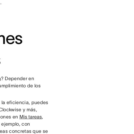
.
ones
s
a
? Depender en
umplimiento de los
 la eficiencia, puedes
 Clockwise y más,
ciones en
Mis tareas
,
 ejemplo, con
areas concretas que se