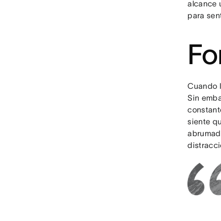
alcance 
para sen
Fo
Cuando l
Sin emba
constan
siente q
abrumado
distracci