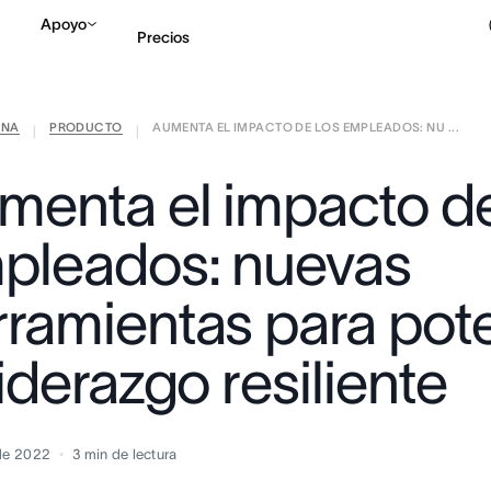
Apoyo
Precios
ANA
PRODUCTO
AUMENTA EL IMPACTO DE LOS EMPLEADOS: NU ...
Contactar a Ventas
V
|
|
menta el impacto de
pleados: nuevas
rramientas para pot
liderazgo resiliente
 de 2022
3
min de lectura