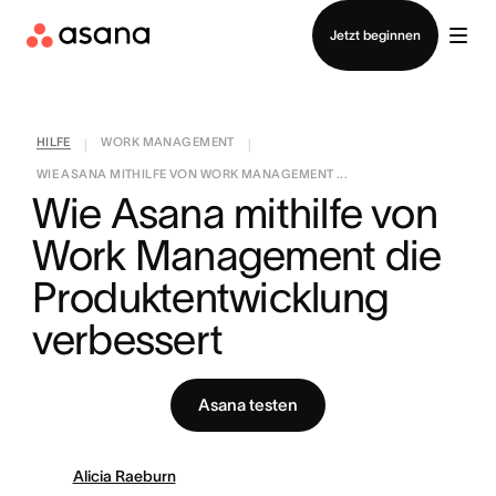
Vertrieb kontaktieren
Jetzt beginnen
HILFE
WORK MANAGEMENT
|
|
WIE ASANA MITHILFE VON WORK MANAGEMENT ...
Wie Asana mithilfe von 
Work Management die 
Produktentwicklung 
verbessert
Asana testen
Alicia Raeburn