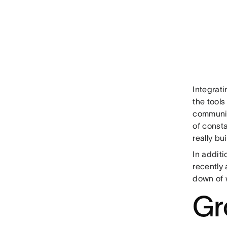
Integrat
the tools
communic
of const
really bu
In additi
recently
down of 
Gr