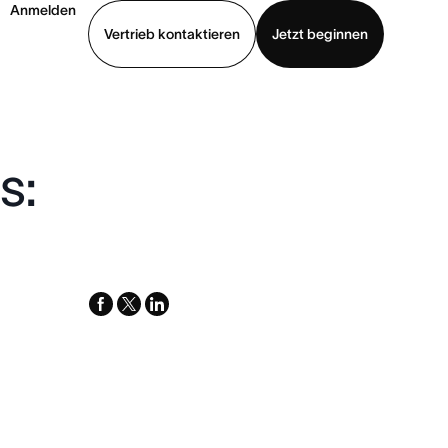
Anmelden
Vertrieb kontaktieren
Jetzt beginnen
Demo ansehen
App herunterladen
s:
facebook
x-
linkedin
twitter