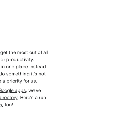
et the most out of all
er productivity,
in one place instead
do something it’s not
a priority for us.
Google apps
, we’ve
irectory
. Here’s a run-
ns
, too!