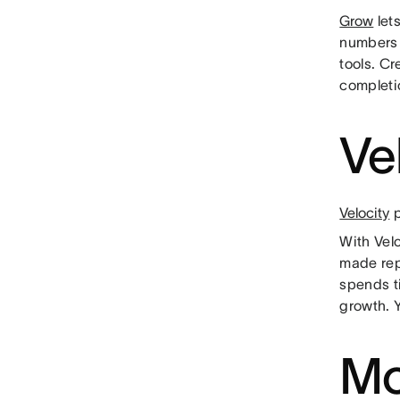
Grow
lets
numbers 
tools. C
completi
Ve
Velocity
p
With Vel
made rep
spends t
growth. 
Mo