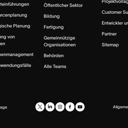
Projektvorla
teinführungen
Öffentlicher Sektor
Customer S
urcenplanung
Bildung
Entwickler u
gische Planung
Fertigung
Partner
ung von
Gemeinnützige
ten
Organisationen
Sitemap
benmanagement
Behörden
nwendungsfälle
Alle Teams
Allgeme
uage