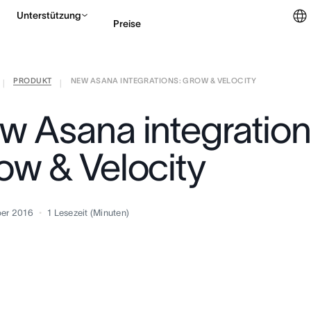
Unterstützung
Preise
PRODUKT
NEW ASANA INTEGRATIONS: GROW & VELOCITY
Vertrieb kontaktieren
|
|
w Asana integration
ow & Velocity
ber 2016
1
Lesezeit (Minuten)