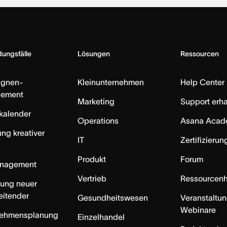
ungsfälle
Lösungen
Ressourcen
gnen-
Kleinunternehmen
Help Center
ement
Marketing
Support erha
skalender
Operations
Asana Acad
ung kreativer
IT
Zertifizieru
Produkt
Forum
anagement
Vertrieb
Ressourcen
rung neuer
eitender
Gesundheitswesen
Veranstaltu
Webinare
nehmensplanung
Einzelhandel