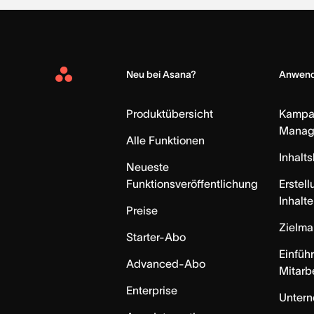
Neu bei Asana?
Anwend
Asana
Home
Produktübersicht
Kampa
Manag
Alle Funktionen
Inhalt
Neueste
Funktionsveröffentlichung
Erstell
Inhalte
Preise
Zielm
Starter-Abo
Einfüh
Advanced-Abo
Mitarb
Enterprise
Unter