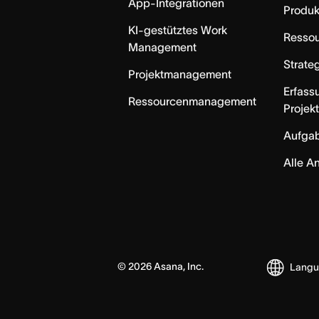
App-Integrationen
Produk
KI-gestütztes Work
Resso
Management
Strate
Projektmanagement
Erfass
Ressourcenmanagement
Projek
Aufga
Alle A
©
2026
Asana, Inc.
Lang