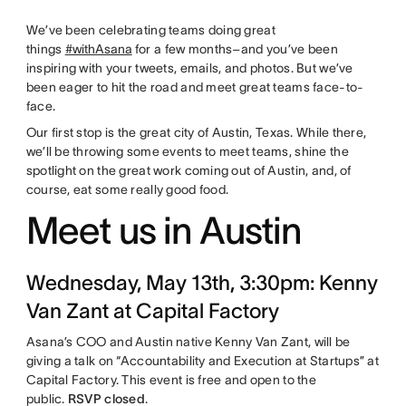
We’ve been celebrating teams doing great
things
#withAsana
for a few months–and you’ve been
inspiring with your tweets, emails, and photos. But we’ve
been eager to hit the road and meet great teams face-to-
face.
Our first stop is the great city of Austin, Texas. While there,
we’ll be throwing some events to meet teams, shine the
spotlight on the great work coming out of Austin, and, of
course, eat some really good food.
Meet us in Austin
Wednesday, May 13th, 3:30pm: Kenny
Van Zant at Capital Factory
Asana’s COO and Austin native Kenny Van Zant, will be
giving a talk on “Accountability and Execution at Startups” at
Capital Factory. This event is free and open to the
public.
RSVP closed
.