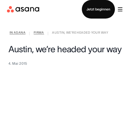
Vertrieb kontaktieren
Jetzt beginnen
IN ASANA
FIRMA
AUSTIN, WE’RE HEADED YOUR WAY
|
|
Austin, we’re headed your way
4. Mai 2015