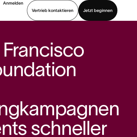
Anmelden
Vertrieb kontaktieren
Jetzt beginnen
Demo ansehen
App herunterladen
 Francisco
oundation
ingkampagnen
nts schneller