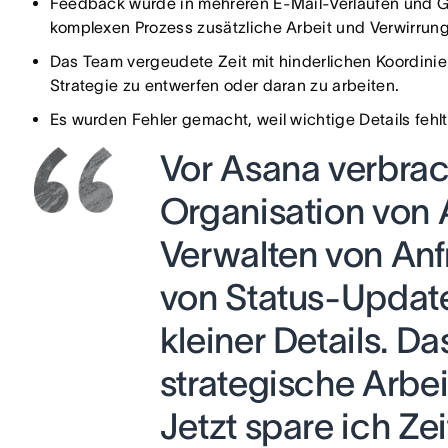
Feedback wurde in mehreren E-Mail-Verläufen und G
komplexen Prozess zusätzliche Arbeit und Verwirrung
Das Team vergeudete Zeit mit hinderlichen Koordinier
Strategie zu entwerfen oder daran zu arbeiten.
Es wurden Fehler gemacht, weil wichtige Details fehl
Vor Asana verbrach
Organisation von
Verwalten von Anf
von Status-Updat
kleiner Details. D
strategische Arbe
Jetzt spare ich Ze