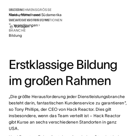
reduziert
REGION
UNTERNEHMENSGRÖSSE
Nord-, Mittel- und Südamerika
Kleinunternehmen
97,3 %
WICHTIGE WORKFLOWS
DIE WICHTIGSTEN FUNKTIONEN
Eine Absolventenquote von 97,3 %
Tagesordnungen
Vorlagen
BRANCHE
Bildung
98,1 %
Eine Vermittlungsquote von 98,1 %
Erstklassige Bildung
im großen Rahmen
„Die größte Herausforderung jeder Dienstleistungsbranche
besteht darin, fantastischen Kundenservice zu garantieren“,
so Tony Phillips, der CEO von Hack Reactor. Dies gilt
insbesondere, wenn das Team verteilt ist – Hack Reactor
gibt Kurse an sechs verschiedenen Standorten in ganz
USA.