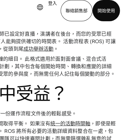
登入
聯絡銷售部
開始使用
程師已設定好直播，演講者在後台，而您的受眾已經
下載應用程式
能夠提供確切的時間表。 活動流程表 (ROS) 可讓
，從頭到尾
成功舉辦活動
。
鐘的細目。 此格式適用於面對面會議、混合式活
動製作計劃，其中包含每個開始時間、轉換和應變的詳細
受眾的參與度，而無需任何人記住每個變動的部分。
本中受益？
開啟一份運作流程文件後的輕鬆感受。
間取得平衡。 如果沒有
統一的活動時間軸
，即使是輕
 ROS 將所有必要的活動詳細資料整合在一處，包
 團隊可以快速審閱計劃，而無需篩選雜亂無章的試