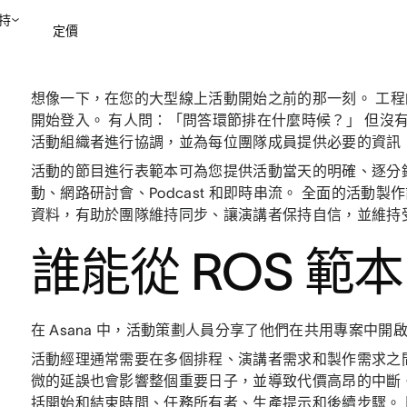
持
定價
想像一下，在您的大型線上活動開始之前的那一刻。 工
聯絡銷售部
檢視示範
開始登入。 有人問：「問答環節排在什麼時候？」 但沒有人
活動組織者進行協調，並為每位團隊成員提供必要的資訊
活動的節目進行表範本可為您提供活動當天的明確、逐分
動、網路研討會、Podcast 和即時串流。 全面的活
資料，有助於團隊維持同步、讓演講者保持自信，並維持
誰能從 ROS 範
在 Asana 中，活動策劃人員分享了他們在共用專案中
活動經理通常需要在多個排程、演講者需求和製作需求之
微的延誤也會影響整個重要日子，並導致代價高昂的中斷。
括開始和結束時間、任務所有者、生產提示和後續步驟。