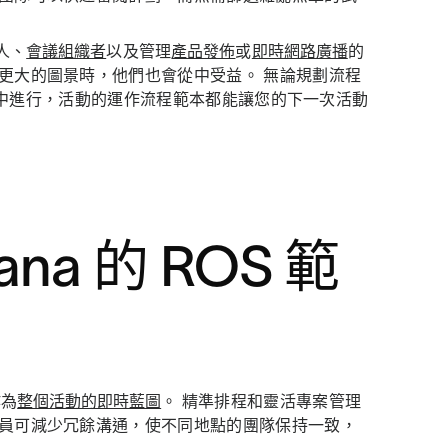
人、
會議組織者
以及管理
產品發佈
或
即時網路廣播
的
更大的圖景時，他們也會從中受益。 無論規劃流程
sana 中進行，活動的運作流程範本都能讓您的下一次活動
na 的 ROS 範
作為
整個活動的即時藍圖
。 精準排程和靈活專案管理
人員可減少冗餘溝通，使不同地點的團隊保持一致，