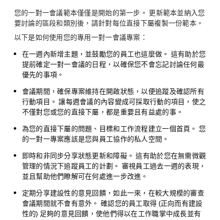
您的一對一會議範本僅僅是開始的第一步。 更新範本並納入您
要討論的區段和類別後，請針對每位直接下屬複製一份範本。
以下是如何使用您的專用一對一會議專案：
在一週內新增主題
，並鼓勵您的員工也這麼做。 這有助於您
提前確定一對一會議的日程，以確保您不會忘記討論任何最
優先的事項。
會議期間
，確保專案維持在開啟狀態，以便追蹤及確認所有
行動項目。 讓每週會議的內容變成可採取行動的項目，使之
不僅對您或您的直接下屬，都是重要且有益處的事。
為您的直接下屬的問題、目標和工作流程
建立一個首頁
。 您
的一對一專案應該是您與員工協作的私人空間。
即時和非同步
分享狀態更新和障礙
。 這有助於您在無需微觀
管理的情況下追蹤員工的計劃。 審視員工過去一週的表現，
並且幫助他們瞭解可在何處進一步改進。
定期分享建設性的意見回饋
，如此一來，在較大規模的審查
會議期間就不會有意外。 確認您的員工取得 (正向而有建設
性的) 足夠的意見回饋，使他們得以在工作職掌中成長並有