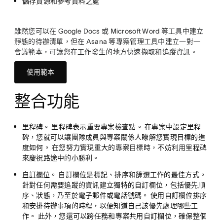
儲存資源和參考資料之處
雖然您可以在 Google Docs 或 Microsoft Word 等工具中建立
靜態的待辦清單，但在 Asana 等專案管理工具中建立一對一
會議範本，可讓您在工作發生的地方快速擷取和追蹤資訊。
使用範本
整合功能
里程碑
。 里程碑表示重要專案檢查點。 在專案中設定里程
碑，您就可以讓團隊成員與專案關係人瞭解您實現目標的進
度如何。 在您努力實現重大的專案目標時，不妨利用里程碑
來慶祝路途中的小勝利。
自訂欄位
。 自訂欄位是標記、排序和篩選工作的最佳方式。
針對任何需要追蹤的資訊建立獨特的自訂欄位，包括優先順
序、狀態，乃至於電子郵件或電話號碼。 使用自訂欄位排序
和安排待辦事項的時程，以便知道自己該優先處理哪些工
作。 此外，您還可以跨任務和專案共用自訂欄位，確保整個