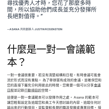
尋找優秀人才時，您花了那麼多時
間，所以協助他們成長並充分發揮所
長絕對值得。”
—
ASANA 共同創辦人 JUSTIN ROSENSTEIN
什麼是一對一會議範
本？
一對一會議很重要，若沒有清楚結構和日程，有時會議可能會
流於形式而沒有重點。 為了舉辦富有成效的會議，並確保您和
您的直接下屬充分利用彼此的時間，您需要一個可以分享
會議
日程
並記錄
行動項目的
空間。
這便是一對一會議範本可以發揮作用之處。 Asana 的範本可
讓您輕鬆設定及追蹤您和員工今天想討論的內容、追蹤任何討
論出來的行動項目，並監督較長期的職涯發展或
專業目標
。 接