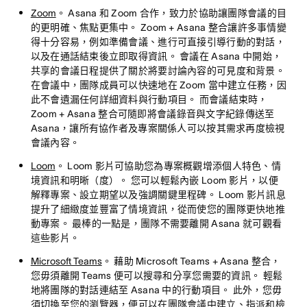
Zoom
。 Asana 和 Zoom 合作，致力於協助讓團隊會議的目
的更明確、焦點更集中。 Zoom + Asana 整合讓許多事情變
得十分容易，例如準備會議、進行可直接引導行動的對話，
以及在通話結束後立即取得資訊。 會議在 Asana 中開始，
共享的會議日程提供了關於將要討論內容的可見度和背景。
在會議中，團隊成員可以快速地在 Zoom 當中建立任務，因
此不會遺漏任何詳細資料與行動項目。 而會議結束時，
Zoom + Asana 整合可隨即將會議錄音與文字紀錄傳送至
Asana，讓所有協作者及專案關係人可以按其需求再度檢視
會議內容。
Loom
。 Loom 影片可協助您為專案概觀增添個人特色、情
境資訊和明晰（度）。 您可以輕鬆內嵌 Loom 影片，以便
解釋專案、設立期望以及強調關鍵里程碑。 Loom 影片訊息
提升了細緻度並豐富了情境資訊，從而使您的團隊更快地推
動專案。 最棒的一點是，團隊不需要離開 Asana 就可觀看
這些影片。
Microsoft Teams
。 藉助 Microsoft Teams + Asana 整合，
您毋須離開 Teams 便可以搜尋和分享您需要的資訊。 輕鬆
地將團隊的對話連結至 Asana 中的行動項目。 此外，您毋
須切換至您的瀏覽器，便可以在團隊會議中建立、指派和檢