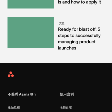
is and how to apply it
文章
Ready for blast off: 5
steps to successfully
managing product
launches
Asana
Home
不熟悉 Asana 嗎？
使用案例
產品概觀
活動管理