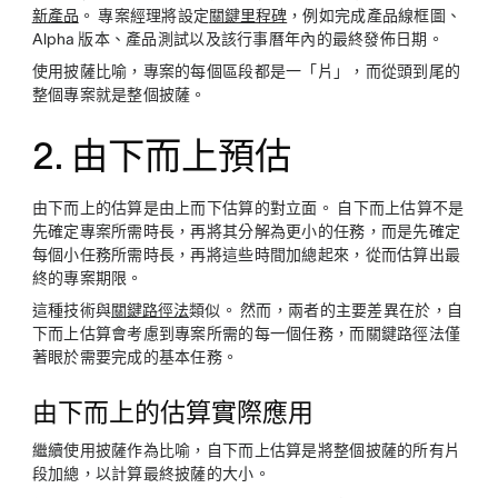
新產品
。 專案經理將設定
關鍵里程碑
，例如完成產品線框圖、
Alpha 版本、產品測試以及該行事曆年內的最終發佈日期。
使用披薩比喻，專案的每個區段都是一「片」，而從頭到尾的
整個專案就是整個披薩。
2. 由下而上預估
由下而上的估算是由上而下估算的對立面。 自下而上估算不是
先確定專案所需時長，再將其分解為更小的任務，而是先確定
每個小任務所需時長，再將這些時間加總起來，從而估算出最
終的專案期限。
這種技術與
關鍵路徑法
類似。 然而，兩者的主要差異在於，自
下而上估算會考慮到專案所需的每一個任務，而關鍵路徑法僅
著眼於需要完成的基本任務。
由下而上的估算實際應用
繼續使用披薩作為比喻，自下而上估算是將整個披薩的所有片
段加總，以計算最終披薩的大小。