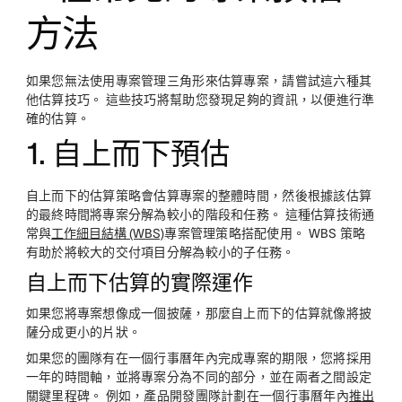
方法
如果您無法使用專案管理三角形來估算專案，請嘗試這六種其
他估算技巧。 這些技巧將幫助您發現足夠的資訊，以便進行準
確的估算。
1. 自上而下預估
自上而下的估算策略會估算專案的整體時間，然後根據該估算
的最終時間將專案分解為較小的階段和任務。 這種估算技術通
常與
工作細目結構 (WBS)
專案管理策略搭配使用。 WBS 策略
有助於將較大的交付項目分解為較小的子任務。
自上而下估算的實際運作
如果您將專案想像成一個披薩，那麼自上而下的估算就像將披
薩分成更小的片狀。
如果您的團隊有在一個行事曆年內完成專案的期限，您將採用
一年的時間軸，並將專案分為不同的部分，並在兩者之間設定
關鍵里程碑。 例如，產品開發團隊計劃在一個行事曆年內
推出