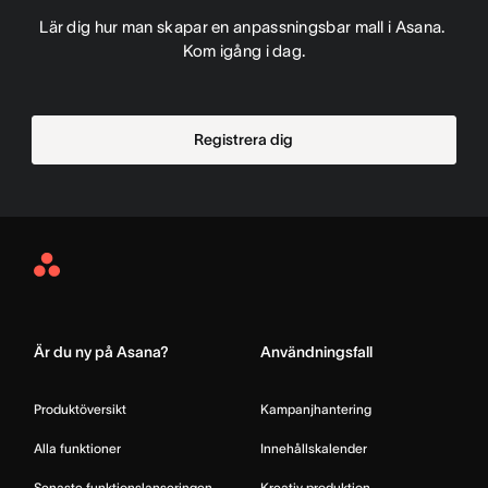
Lär dig hur man skapar en anpassningsbar mall i Asana. 
Kom igång i dag.
Registrera dig
Asana
Home
Är du ny på Asana?
Användningsfall
Produktöversikt
Kampanjhantering
Alla funktioner
Innehållskalender
Senaste funktionslanseringen
Kreativ produktion