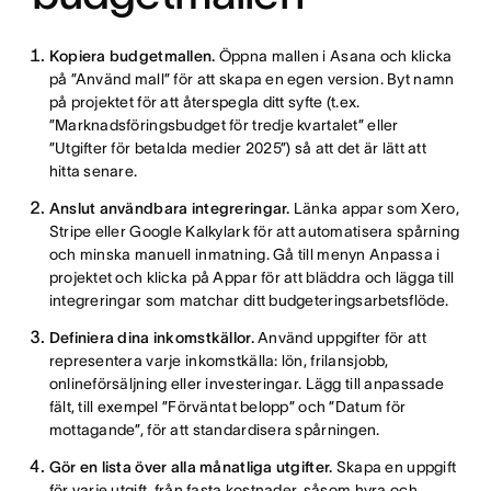
Kopiera budgetmallen.
Öppna mallen i Asana och klicka
på ”Använd mall” för att skapa en egen version. Byt namn
på projektet för att återspegla ditt syfte (t.ex.
”Marknadsföringsbudget för tredje kvartalet” eller
”Utgifter för betalda medier 2025”) så att det är lätt att
hitta senare.
Anslut användbara integreringar.
Länka appar som Xero,
Stripe eller Google Kalkylark för att automatisera spårning
och minska manuell inmatning. Gå till menyn Anpassa i
projektet och klicka på Appar för att bläddra och lägga till
integreringar som matchar ditt budgeteringsarbetsflöde.
Definiera dina inkomstkällor.
Använd uppgifter för att
representera varje inkomstkälla: lön, frilansjobb,
onlineförsäljning eller investeringar. Lägg till anpassade
fält, till exempel ”Förväntat belopp” och ”Datum för
mottagande”, för att standardisera spårningen.
Gör en lista över alla månatliga utgifter.
Skapa en uppgift
för varje utgift, från fasta kostnader, såsom hyra och