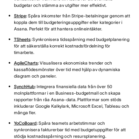
budgetar och stämma av utgifter mer effektivt.
Stripe
:
Spåra inkomster från Stripe-betalningar genom att
koppla dem till budgeteringsuppgifter eller kategorier i
Asana. Perfekt för att hantera onlineintäkter.
TSheets
:
Synkronisera tidsspårning med budgetplanering
för att säkerställa korrekt kostnadsfördelning för
timarbete.
AgileCharts
:
Visualisera ekonomiska trender och
kassaflödesmönster över tid med hjälp av dynamiska
diagram och paneler.
SynchHub
:
Integrera finansiella data från över 50
molnplattformar i en Business-budgetmall och skapa
rapporter från råa Asana-data. Plattformar som stöds
inkluderar Google Kalkylark, Microsoft Excel, Tableau och
många fler.
YoCoBoard
:
Spåra teamets arbetstimmar och
synkronisera fakturerbar tid med budgetuppgifter för att
stödja kostnadsspårning och resursplanering.