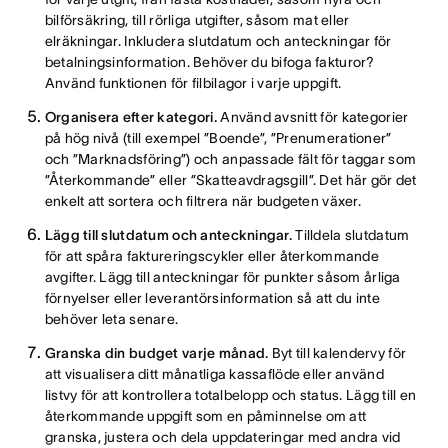
bilförsäkring, till rörliga utgifter, såsom mat eller
elräkningar. Inkludera slutdatum och anteckningar för
betalningsinformation. Behöver du bifoga fakturor?
Använd funktionen för filbilagor i varje uppgift.
Organisera efter kategori.
Använd avsnitt för kategorier
på hög nivå (till exempel ”Boende”, ”Prenumerationer”
och ”Marknadsföring”) och anpassade fält för taggar som
”Återkommande” eller ”Skatteavdragsgill”. Det här gör det
enkelt att sortera och filtrera när budgeten växer.
Lägg till slutdatum och anteckningar.
Tilldela slutdatum
för att spåra faktureringscykler eller återkommande
avgifter. Lägg till anteckningar för punkter såsom årliga
förnyelser eller leverantörsinformation så att du inte
behöver leta senare.
Granska din budget varje månad.
Byt till kalendervy för
att visualisera ditt månatliga kassaflöde eller använd
listvy för att kontrollera totalbelopp och status. Lägg till en
återkommande uppgift som en påminnelse om att
granska, justera och dela uppdateringar med andra vid