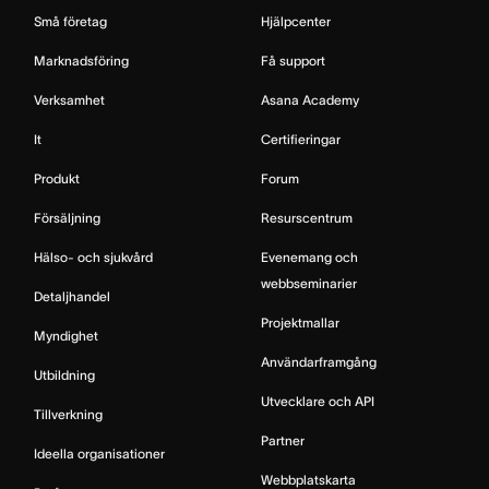
Små företag
Hjälpcenter
Marknadsföring
Få support
Verksamhet
Asana Academy
It
Certifieringar
Produkt
Forum
Försäljning
Resurscentrum
Hälso- och sjukvård
Evenemang och
webbseminarier
Detaljhandel
Projektmallar
Myndighet
Användarframgång
Utbildning
Utvecklare och API
Tillverkning
Partner
Ideella organisationer
Webbplatskarta