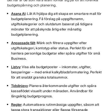
det här är de som våra team förlitar sig på för att förenkla
budgetspårning och planering.
Asana AI
: Låt AI hjälpa dig att skapa en smartare mall för
budgetplanering. Få förslag på uppgiftsnamn,
utgiftskategorier och slutdatum baserat på tidigare
mönster för att påskynda årlig eller månatlig
budgetplanering.
Anpassade fält
: Märk och filtrera uppgifter efter
utgiftskategori, kontotyp eller status. Perfekt för att
hantera personliga budgetar eller spåra utgifter för små
Business.
Listvy
: Visa alla budgetposter – inkomster, utgifter,
besparingar – med enkel kalkylbladsformatering. Perfekt
för att snabbt granska totalsummor.
Tidslinjevy
: Planera återkommande utgifter och spåra
kassaflödet visuellt under månaden. Användbar för
långsiktig budgetprognos.
Regler
: Automatisera rutinmässiga uppgifter, såsom att
tagga stora transaktioner eller flagga försenade