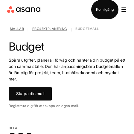
Kontakta försäljning
Kom igång
MALLAR
PROJEKTPLANERING
BUDGETMALL
|
|
Budget
Spåra utgifter, planera i förväg och hantera din budget på ett
och samma ställe. Den här anpassningsbara budgetmallen
är lämplig för projekt, team, hushållsekonomi och mycket
mer.
Skapa din mall
Registrera dig för att skapa en egen mall.
DELA