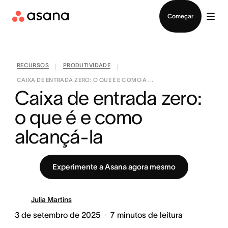
Falar com Vendas
Começar
RECURSOS
PRODUTIVIDADE
|
|
CAIXA DE ENTRADA ZERO: O QUE É E COMO A ...
Caixa de entrada zero: 
o que é e como 
alcançá-la
Experimente a Asana agora mesmo
Julia Martins
3 de setembro de 2025
7
minutos de leitura