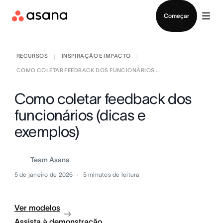
Falar com Vendas
Começar
RECURSOS
INSPIRAÇÃO E IMPACTO
|
|
COMO COLETAR FEEDBACK DOS FUNCIONÁRIOS ...
Como coletar feedback dos
funcionários (dicas e
exemplos)
Team Asana
5 de janeiro de 2026
5
minutos de leitura
Ver modelos
Assista à demonstração