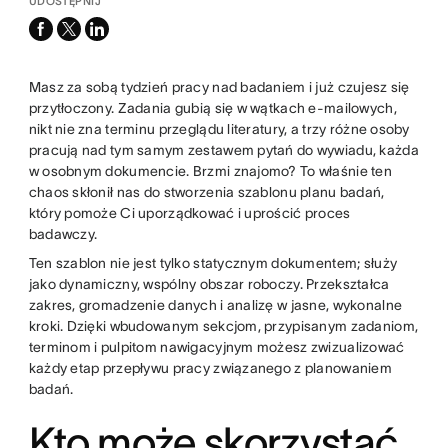
UDOSTĘPNIJ
facebook
x-
linkedin
twitter
Masz za sobą tydzień pracy nad badaniem i już czujesz się
przytłoczony. Zadania gubią się w wątkach e-mailowych,
nikt nie zna terminu przeglądu literatury, a trzy różne osoby
pracują nad tym samym zestawem pytań do wywiadu, każda
w osobnym dokumencie. Brzmi znajomo? To właśnie ten
chaos skłonił nas do stworzenia szablonu planu badań,
który pomoże Ci uporządkować i uprościć proces
badawczy.
Ten szablon nie jest tylko statycznym dokumentem; służy
jako dynamiczny, wspólny obszar roboczy. Przekształca
zakres, gromadzenie danych i analizę w jasne, wykonalne
kroki. Dzięki wbudowanym sekcjom, przypisanym zadaniom,
terminom i pulpitom nawigacyjnym możesz zwizualizować
każdy etap przepływu pracy związanego z planowaniem
badań.
Kto może skorzystać