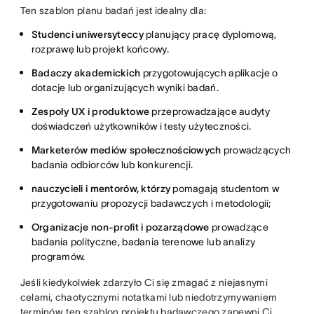
Ten szablon planu badań jest idealny dla:
Studenci uniwersyteccy
planujący pracę dyplomową,
rozprawę lub projekt końcowy.
Badaczy akademickich
przygotowujących aplikacje o
dotacje lub organizujących wyniki badań.
Zespoły UX i produktowe
przeprowadzające audyty
doświadczeń użytkowników i testy użyteczności.
Marketerów mediów społecznościowych
prowadzących
badania odbiorców lub konkurencji.
nauczycieli i mentorów, którzy
pomagają studentom w
przygotowaniu propozycji badawczych i metodologii;
Organizacje non-profit i pozarządowe
prowadzące
badania polityczne, badania terenowe lub analizy
programów.
Jeśli kiedykolwiek zdarzyło Ci się zmagać z niejasnymi
celami, chaotycznymi notatkami lub niedotrzymywaniem
terminów, ten szablon projektu badawczego zapewni Ci