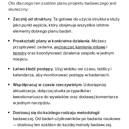
Oto dlaczego ten szablon planu projektu badawczego jest
skuteczny:
Zacznij od struktury
. Ta gotowa do użycia struktura służy
jako punkt wyjścia, który obejmuje wszystkie istotne
elementy dobrego planu badań.
Przekształć plany w konkretne działania
. Możesz
przypisywać zadania,
wyznaczać kamienie milowe
i
terminy
oraz koordynować działania zespołu w jednym
miejscu.
Łatwo śledź postępy
. Użyj widoku osi czasu, tablicy i
kalendarza, aby monitorować postępy w badaniach.
Współpracuj w czasie rzeczywistym
. Udostępniaj
aktualizacje, dołączaj studia przypadków i
kwestionariusze do wywiadów oraz dodawaj komentarze
w jednym narzędziu.
Dostosuj się do każdego rodzaju
metodologii
badawczej. Od badań użytkowników po badania naukowe
— dostosuj ten szablon do każdej metody badawczej.