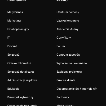
Mały biznes
Centrum pomocy
Marketing
Uzyskaj wsparcie
Dział operacyjny
Akademia Asany
IT
Certyfikaty
Produkt
Forum
Sprzedaż
Centrum zasobów
Opieka zdrowotna
Wydarzenia i webinaria
Sprzedaż detaliczna
Szablony projektów
Administracja rządowa
Sukces klienta
Edukacja
Dla programistów / interfejs API
Przemysł wytwórczy
Partnerzy
Organizacje non-profit
Mapa witryny