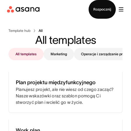
Kontakt ze sprzedażą
Rozpocznij
Template hub
All
All templates
All templates
Marketing
Operacje i zarządzanie projek
Plan projektu międzyfunkcyjnego
Planujesz projekt, ale nie wiesz od czego zacząć?
Nasze wskazówki oraz szablon pomogą Ci
stworzyć plan i wcielić go w życie.
Work plan