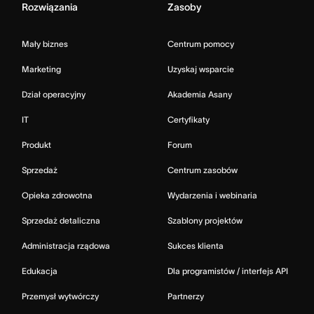
Rozwiązania
Zasoby
Mały biznes
Centrum pomocy
Marketing
Uzyskaj wsparcie
Dział operacyjny
Akademia Asany
IT
Certyfikaty
Produkt
Forum
Sprzedaż
Centrum zasobów
Opieka zdrowotna
Wydarzenia i webinaria
Sprzedaż detaliczna
Szablony projektów
Administracja rządowa
Sukces klienta
Edukacja
Dla programistów / interfejs API
Przemysł wytwórczy
Partnerzy