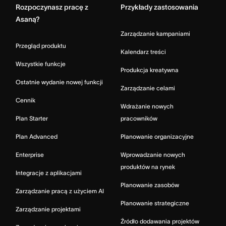
Rozpoczynasz pracę z
Przykłady zastosowania
Asaną?
Zarządzanie kampaniami
Przegląd produktu
Kalendarz treści
Wszystkie funkcje
Produkcja kreatywna
Ostatnie wydanie nowej funkcji
Zarządzanie celami
Cennik
Wdrażanie nowych
Plan Starter
pracowników
Plan Advanced
Planowanie organizacyjne
Enterprise
Wprowadzanie nowych
produktów na rynek
Integracje z aplikacjami
Planowanie zasobów
Zarządzanie pracą z użyciem AI
Planowanie strategiczne
Zarządzanie projektami
Źródło dodawania projektów