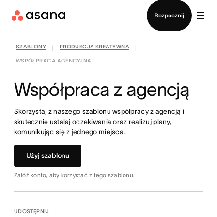
Kontakt ze sprzedażą
Rozpocznij
SZABLONY
PRODUKCJA KREATYWNA
|
|
WSPÓŁPRACA AGENCYJNA
Współpraca z agencją
Skorzystaj z naszego szablonu współpracy z agencją i
skutecznie ustalaj oczekiwania oraz realizuj plany,
komunikując się z jednego miejsca.
Użyj szablonu
Załóż konto, aby korzystać z tego szablonu.
UDOSTĘPNIJ