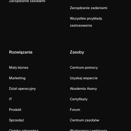
Zarządzanie zasobami
Zarządzanie zadaniami
Wszystkie przykłady
zastosowania
Rozwiązania
Zasoby
Mały biznes
Centrum pomocy
Marketing
Uzyskaj wsparcie
Dział operacyjny
Akademia Asany
IT
Certyfikaty
Produkt
Forum
Sprzedaż
Centrum zasobów
Opieka zdrowotna
Wydarzenia i webinaria