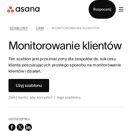
Kontakt ze sprzedażą
Rozpocznij
SZABLONY
CRM
MONITOROWANIE KLIENTÓW
|
|
Monitorowanie klientów
Ten szablon jest przeznaczony dla zespołów ds. sukcesu
klienta poszukujących prostego sposobu na monitorowanie
klientów i działań.
Użyj szablonu
Załóż konto, aby korzystać z tego szablonu.
UDOSTĘPNIJ
facebook
x-
linkedin