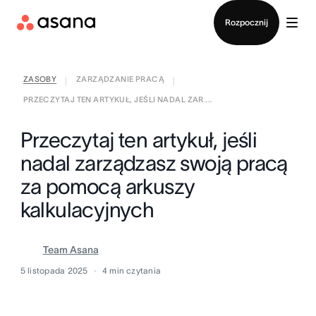
Kontakt ze sprzedażą
Rozpocznij
ZASOBY
ZARZĄDZANIE PRACĄ
|
|
PRZECZYTAJ TEN ARTYKUŁ, JEŚLI NADAL ZAR ...
Przeczytaj ten artykuł, jeśli
nadal zarządzasz swoją pracą
za pomocą arkuszy
kalkulacyjnych
Team Asana
5 listopada 2025
4
min czytania