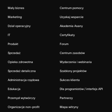
Mały biznes
Centrum pomocy
Marketing
Uzyskaj wsparcie
Dział operacyjny
Akademia Asany
IT
Certyfikaty
Produkt
Forum
Sprzedaż
Centrum zasobów
Opieka zdrowotna
Wydarzenia i webinaria
Sprzedaż detaliczna
Szablony projektów
Administracja rządowa
Sukces klienta
Edukacja
Dla programistów / interfejs API
Przemysł wytwórczy
Partnerzy
Organizacje non-profit
Mapa witryny