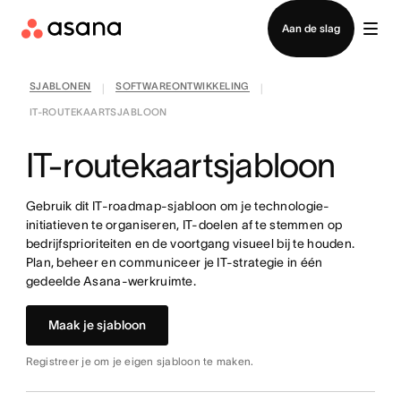
Contact opnemen met verkoop
Aan de slag
SJABLONEN
SOFTWAREONTWIKKELING
|
|
IT-ROUTEKAARTSJABLOON
IT-routekaartsjabloon
Gebruik dit IT-roadmap-sjabloon om je technologie-
initiatieven te organiseren, IT-doelen af te stemmen op
bedrijfsprioriteiten en de voortgang visueel bij te houden.
Plan, beheer en communiceer je IT-strategie in één
gedeelde Asana-werkruimte.
Maak je sjabloon
Registreer je om je eigen sjabloon te maken.