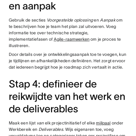
en aanpak
Gebruik de secties
Voorgestelde oplossing
en
Aanpak
om
te beschrijven hoe je team het plan zal uitvoeren. Voeg
informatie toe over technische strategie,
implementatiefasen of
Agile-raamwerken
om je proces te
illustreren.
Door details over je ontwikkelingsaanpak toe te voegen, kun
je tijdlijnen en afhankelijkheden definiëren. Het zorgt ervoor
dat iedereen begrijpt hoe je roadmap zich vertaalt in actie.
Stap 4: definieer de
reikwijdte van het werk en
de deliverables
Maak een lijst
van
elk projectinitiatief of elke
mijlpaal
onder
Werkbereik en
Deliverables
. Wijs eigenaren toe, voeg
vervaldatums toe en categoriseer taken per projectfase om