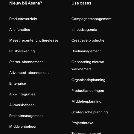
Nieuw bij Asana?
Use cases
Productoverzicht
Campagnemanagement
Alle functies
Inhoudsagenda
Meest recente functierelease
Creatieve productie
Prijsberekening
Doelmanagement
Starter-abonnement
Onboarding nieuwe
werknemers
Advanced-abonnement
Organisatieplanning
Enterprise
Productlanceringen
App-integraties
Middelenplanning
AI-werkbeheer
Strategische planning
Projectmanagement
Projectintake
Middelenbeheer
Taakmanagement