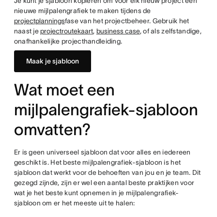
Je kunt je sjabloon kopiëren om voor elk nieuw project een
nieuwe mijlpalengrafiek te maken tijdens de
projectplannings
fase van het projectbeheer. Gebruik het
naast je
projectroutekaart
,
business case
, of als zelfstandige,
onafhankelijke projecthandleiding.
Maak je sjabloon
Wat moet een
mijlpalengrafiek-sjabloon
omvatten?
Er is geen universeel sjabloon dat voor alles en iedereen
geschikt is. Het beste mijlpalengrafiek-sjabloon is het
sjabloon dat werkt voor de behoeften van jou en je team. Dit
gezegd zijnde, zijn er wel een aantal beste praktijken voor
wat je het beste kunt opnemen in je mijlpalengrafiek-
sjabloon om er het meeste uit te halen: