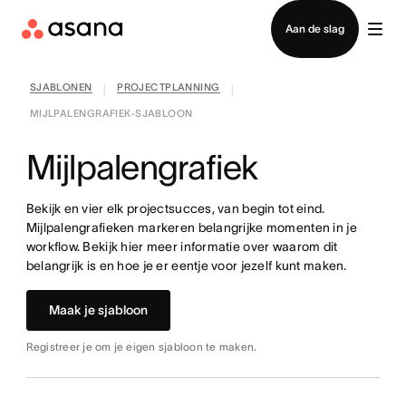
Contact opnemen met verkoop
Aan de slag
SJABLONEN
PROJECTPLANNING
|
|
MIJLPALENGRAFIEK-SJABLOON
Mijlpalengrafiek
Bekijk en vier elk projectsucces, van begin tot eind.
Mijlpalengrafieken markeren belangrijke momenten in je
workflow. Bekijk hier meer informatie over waarom dit
belangrijk is en hoe je er eentje voor jezelf kunt maken.
Maak je sjabloon
Registreer je om je eigen sjabloon te maken.