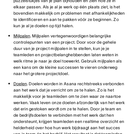
puzzelstukjes van je plan bijhouden en zien hoe ze in
elkaar passen. Als je al je werk op één plaats ziet, is het
bovendien makkelijk om problemen met afhankelijkheden
te identificeren en aan te pakken vóór ze beginnen. Zo
kun je al je doelen op tijd halen.
Mijlpalen
. Mijlpalen vertegenwoordigen belangrijke
controlepunten van een project. Door voor de gehele
duur van je project mijlpalen in te stellen, kun je je
teamleden en projectbelanghebbenden laten weten in
welk ritme je naar je doel toewerkt. Gebruik mijlpalen als
een kans om de kleine successen te vieren onderweg
naar het grotere projectdoel.
Doelen
. Doelen worden in Asana rechtstreeks verbonden
aan het werk dat je verricht om ze te halen. Zo is het
makkelijk voor je teamleden om te zien waar ze naartoe
werken. Vaak leven onze doelen afzonderlijk van het werk
dat erin gestoken wordt om ze te halen. Door je team en
de bedrijfsdoelen te verbinden met het werk dat hen
ondersteunt, krijgen teamleden een realtime overzicht en
helderheid over hoe hun werk bijdraagt aan het succes