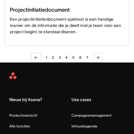
Projectinitiatiedocument
Een projectinitiatiedocument-sjabloon is een handige
manier om de informatie die je deelt met je team vóór een
project begint, te standaardiseren.
1
2
3
4
5
6
7
Asana
Home
Nieuw bij Asana?
Use cases
Productoverzicht
Campagnemanagement
Alle functies
Inhoudsagenda