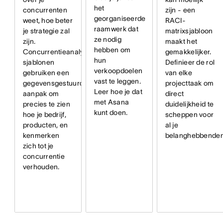
het
zijn - een
concurrenten
georganiseerde
RACI-
weet, hoe beter
raamwerk dat
matrixsjabloon
je strategie zal
ze nodig
maakt het
zijn.
hebben om
gemakkelijker.
Concurrentieanalyse-
hun
Definieer de rol
sjablonen
verkoopdoelen
van elke
gebruiken een
vast te leggen.
projecttaak om
gegevensgestuurde
Leer hoe je dat
direct
aanpak om
met Asana
duidelijkheid te
precies te zien
kunt doen.
scheppen voor
hoe je bedrijf,
al je
producten, en
belanghebbenden
kenmerken
zich tot je
concurrentie
verhouden.