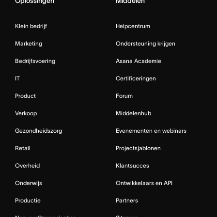
Oplossingen
Middelen
Klein bedrijf
Helpcentrum
Marketing
Ondersteuning krijgen
Bedrijfsvoering
Asana Academie
IT
Certificeringen
Product
Forum
Verkoop
Middelenhub
Gezondheidszorg
Evenementen en webinars
Retail
Projectsjablonen
Overheid
Klantsucces
Onderwijs
Ontwikkelaars en API
Productie
Partners