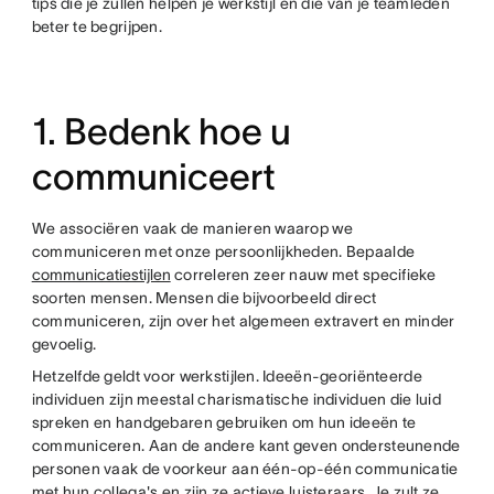
tips die je zullen helpen je werkstijl en die van je teamleden
beter te begrijpen.
1. Bedenk hoe u
communiceert
We associëren vaak de manieren waarop we
communiceren met onze persoonlijkheden. Bepaalde
communicatiestijlen
correleren zeer nauw met specifieke
soorten mensen. Mensen die bijvoorbeeld direct
communiceren, zijn over het algemeen extravert en minder
gevoelig.
Hetzelfde geldt voor werkstijlen. Ideeën-georiënteerde
individuen zijn meestal charismatische individuen die luid
spreken en handgebaren gebruiken om hun ideeën te
communiceren. Aan de andere kant geven ondersteunende
personen vaak de voorkeur aan één-op-één communicatie
met hun collega's en zijn ze actieve luisteraars. Je zult ze