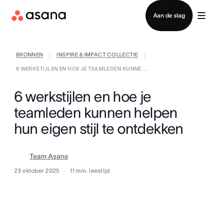
Contact opnemen met verkoop
Aan de slag
BRONNEN
INSPIRE & IMPACT COLLECTIE
|
|
6 WERKSTIJLEN EN HOE JE TEAMLEDEN KUNNE ...
6 werkstijlen en hoe je
teamleden kunnen helpen
hun eigen stijl te ontdekken
Team Asana
23 oktober 2025
11
min. leestijd