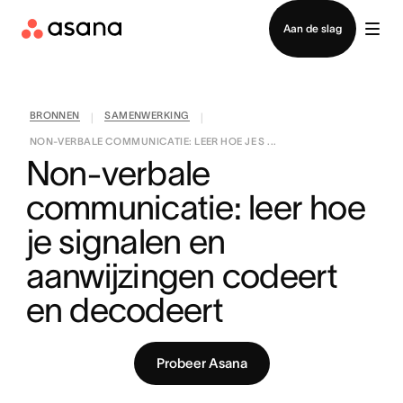
Contact opnemen met verkoop
Aan de slag
BRONNEN
SAMENWERKING
|
|
NON-VERBALE COMMUNICATIE: LEER HOE JE S ...
Non-verbale 
communicatie: leer hoe 
je signalen en 
aanwijzingen codeert 
en decodeert
Probeer Asana