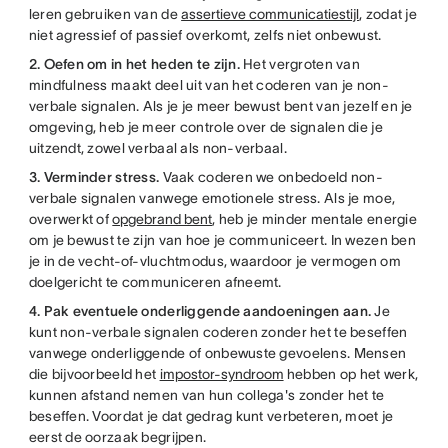
leren gebruiken van de
assertieve communicatiestijl
, zodat je
niet agressief of passief overkomt, zelfs niet onbewust.
2. Oefen om in het heden te zijn.
Het vergroten van
mindfulness maakt deel uit van het coderen van je non-
verbale signalen. Als je je meer bewust bent van jezelf en je
omgeving, heb je meer controle over de signalen die je
uitzendt, zowel verbaal als non-verbaal.
3. Verminder stress.
Vaak coderen we onbedoeld non-
verbale signalen vanwege emotionele stress. Als je moe,
overwerkt of
opgebrand bent
, heb je minder mentale energie
om je bewust te zijn van hoe je communiceert. In wezen ben
je in de vecht-of-vluchtmodus, waardoor je vermogen om
doelgericht te communiceren afneemt.
4. Pak eventuele onderliggende aandoeningen aan.
Je
kunt non-verbale signalen coderen zonder het te beseffen
vanwege onderliggende of onbewuste gevoelens. Mensen
die bijvoorbeeld het
impostor-syndroom
hebben op het werk,
kunnen afstand nemen van hun collega's zonder het te
beseffen. Voordat je dat gedrag kunt verbeteren, moet je
eerst de oorzaak begrijpen.