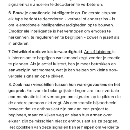
signalen van anderen te decoderen te verbeteren:
6. Bouw je emotionele intelligentie op.
De eerste stap om
elk type bericht te decoderen - verbaal of anderszins - is
om je
emotionele intelligentievaardigheden
op te bouwen.
Emotionele intelligentie is het vermogen om emoties te
herkennen, te reguleren en te begrijpen - zowel in jezelf als
in anderen.
7. Ontwikkel actieve luistervaardigheid.
Actief luisteren
is
luisteren om te begrijpen wat iemand zegt, zonder je reactie
te plannen. Als je actief luistert, ben je meer betrokken en
aanwezig in het moment, wat je kan helpen om kleine non-
verbale signalen op te pikken.
8. Zoek naar verschillen tussen hun ware gevoelens en het
gesprek.
Een van de belangrijkste dingen aan non-verbale
communicatie is het vermogen om signalen op te pikken die
de andere persoon niet zegt. Als een teamlid bijvoorbeeld
beweert dat ze enthousiast zijn om aan een project te
beginnen, maar ze kijken weg en slaan hun armen over
elkaar, zijn ze misschien niet zo enthousiast als ze zeggen.
Het oppikken van deze signalen kan je helpen om verder te