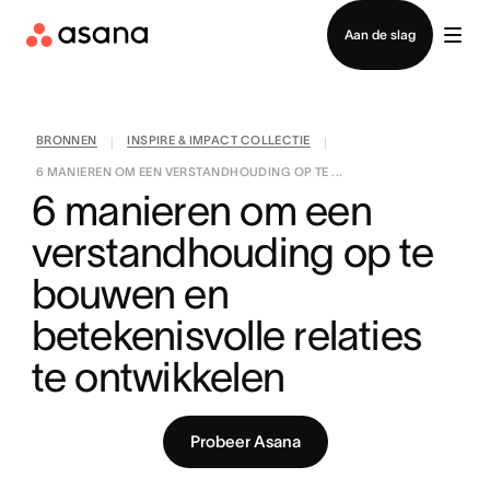
Contact opnemen met verkoop
Aan de slag
BRONNEN
INSPIRE & IMPACT COLLECTIE
|
|
6 MANIEREN OM EEN VERSTANDHOUDING OP TE ...
6 manieren om een 
verstandhouding op te 
bouwen en 
betekenisvolle relaties 
te ontwikkelen
Probeer Asana