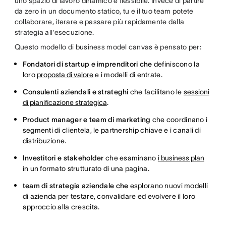
uno spazio di lavoro dinamico e flessibile. Invece di partire
da zero in un documento statico, tu e il tuo team potete
collaborare, iterare e passare più rapidamente dalla
strategia all'esecuzione.
Questo modello di business model canvas è pensato per:
Fondatori di startup e imprenditori che
definiscono la
loro
proposta di valore
e i modelli di entrate.
Consulenti aziendali e strateghi
che facilitano le
sessioni
di pianificazione strategica
.
Product manager e team di marketing
che coordinano i
segmenti di clientela, le partnership chiave e i canali di
distribuzione.
Investitori e stakeholder
che esaminano
i business plan
in un formato strutturato di una pagina.
team di strategia aziendale che
esplorano nuovi modelli
di azienda per testare, convalidare ed evolvere il loro
approccio alla crescita.