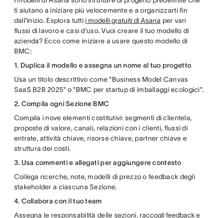
I modelli di Asana sono strutture di progetto predefinite che
ti aiutano a iniziare più velocemente e a organizzarti fin
dall'inizio. Esplora tutti
i modelli gratuiti di Asana
per vari
flussi di lavoro e casi d’uso. Vuoi creare il tuo modello di
azienda? Ecco come iniziare a usare questo modello di
BMC:
1. Duplica il modello e assegna un nome al tuo progetto
Usa un titolo descrittivo come "Business Model Canvas
SaaS B2B 2025" o "BMC per startup di imballaggi ecologici".
2. Compila ogni Sezione BMC
Compila i nove elementi costitutivi: segmenti di clientela,
proposte di valore, canali, relazioni con i clienti, flussi di
entrate, attività chiave, risorse chiave, partner chiave e
struttura dei costi.
3. Usa commenti e allegati per aggiungere contesto
Collega ricerche, note, modelli di prezzo o feedback degli
stakeholder a ciascuna Sezione.
4. Collabora con il tuo team
Assegna le responsabilità delle sezioni,
raccogli feedback
e