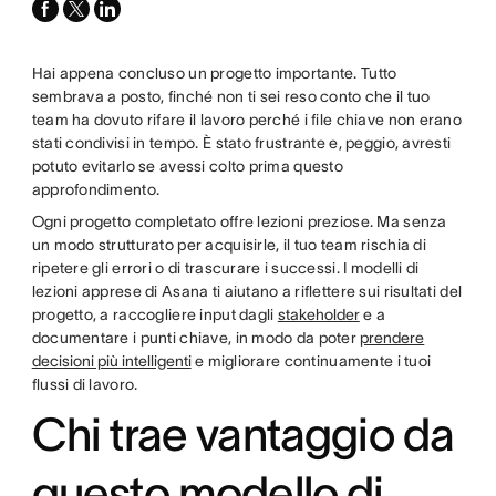
facebook
x-
linkedin
twitter
Hai appena concluso un progetto importante. Tutto
sembrava a posto, finché non ti sei reso conto che il tuo
team ha dovuto rifare il lavoro perché i file chiave non erano
stati condivisi in tempo. È stato frustrante e, peggio, avresti
potuto evitarlo se avessi colto prima questo
approfondimento.
Ogni progetto completato offre lezioni preziose. Ma senza
un modo strutturato per acquisirle, il tuo team rischia di
ripetere gli errori o di trascurare i successi. I modelli di
lezioni apprese di Asana ti aiutano a riflettere sui risultati del
progetto, a raccogliere input dagli
stakeholder
e a
documentare i punti chiave, in modo da poter
prendere
decisioni più intelligenti
e migliorare continuamente i tuoi
flussi di lavoro.
Chi trae vantaggio da
questo modello di