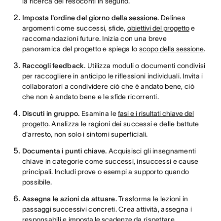
la ricerca dei resoconti in seguito.
Imposta l'ordine del giorno della sessione.
Delinea
argomenti come successi, sfide,
obiettivi del progetto
e
raccomandazioni future. Inizia con una breve
panoramica del progetto e spiega lo
scopo della sessione
.
Raccogli feedback
. Utilizza moduli o documenti condivisi
per raccogliere in anticipo le riflessioni individuali. Invita i
collaboratori a condividere ciò che è andato bene, ciò
che non è andato bene e le sfide ricorrenti.
Discuti in gruppo.
Esamina le
fasi e i risultati chiave del
progetto
. Analizza le ragioni dei successi e delle battute
d'arresto, non solo i sintomi superficiali.
Documenta i punti chiave.
Acquisisci gli insegnamenti
chiave in categorie come successi, insuccessi e cause
principali. Includi prove o esempi a supporto quando
possibile.
Assegna le azioni da attuare.
Trasforma le lezioni in
passaggi successivi concreti. Crea attività, assegna i
responsabili e
imposta le scadenze
da rispettare.