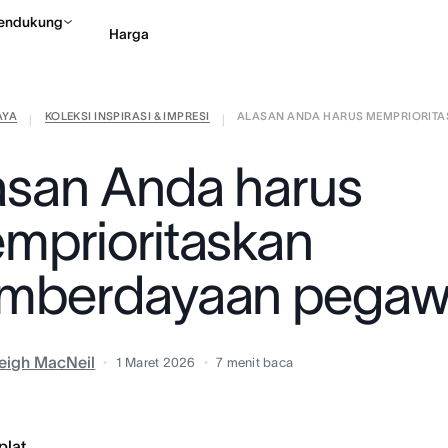
endukung
Harga
AYA
KOLEKSI INSPIRASI & IMPRESI
ALASAN ANDA HARUS MEMPRIORITAS
Hubungi penjualan
Li
|
|
asan Anda harus
mprioritaskan
mberdayaan pegaw
eigh MacNeil
1 Maret 2026
7
menit baca
plat