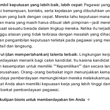
bil keputusan yang lebih baik, lebih cepat:
Pegawai yang
ki kemampuan, konteks, serta kejelasan yang dibutuhkan u
san yang baik dengan cepat. Mereka tahu keputusan mana
an mana yang masih harus dibuat oleh pimpinan—jadi mere
saat sesuatu berada dalam lingkup mereka. Ketika itu terjadi
gu atasan yang tidak terbiasa dengan masalah yang dihad
an pengambilan keputusan terletak pada pegawai yang memi
ail dan langsung.
ut (dan mempertahankan) talenta terbaik:
Lingkungan kerj
dayakan menarik bagi calon kandidat. Itu karena kandidat
 kesempatan untuk memiliki **Kepemilikan** dan secara l
perusahaan. Orang-orang berbakat ingin menunjukkan kem
daya pemberdayaan memungkinkan mereka melakukannya. 
at Anda akan memiliki kepuasan kerja yang lebih tinggi da
 berkat pemberdayaan pegawai.
 kutipan bisnis untuk memberdayakan tim Anda