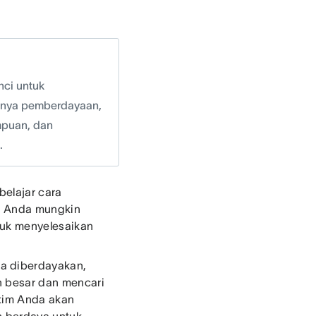
nci untuk
ngnya pemberdayaan,
mpuan, dan
.
belajar cara
. Anda mungkin
tuk menyelesaikan
a diberdayakan,
n besar dan mencari
 tim Anda akan