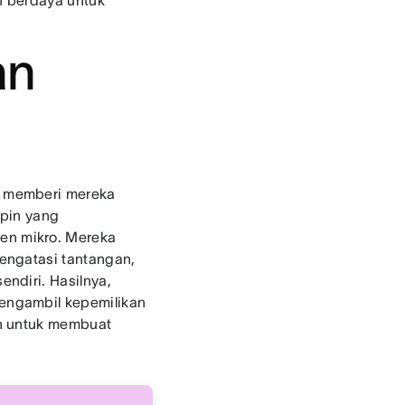
h berdaya untuk
an
n memberi mereka
mpin yang
n mikro. Mereka
engatasi tantangan,
ndiri. Hasilnya,
engambil kepemilikan
an untuk membuat