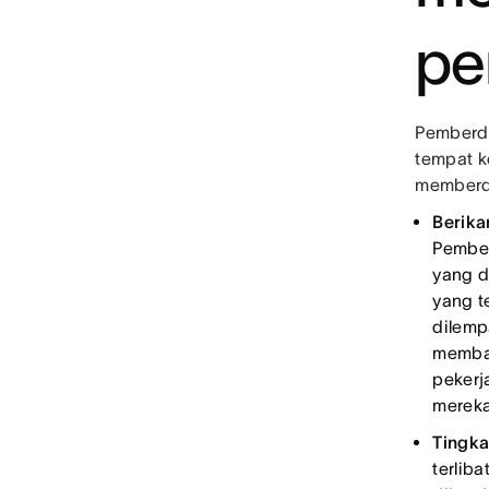
pe
Pemberda
tempat k
memberd
Berika
Pember
yang d
yang t
dilemp
memban
pekerj
merek
Tingka
terliba