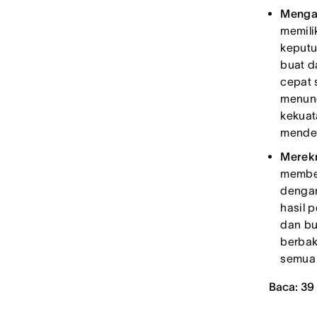
Mengam
memili
keputu
buat d
cepat 
menung
kekuat
mendet
Merekr
member
dengan
hasil 
dan bu
berbak
semua
Baca: 39