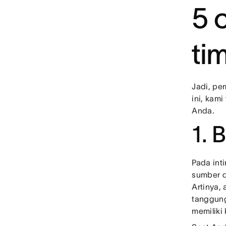
5 
ti
Jadi, pe
ini, kam
Anda.
1. 
Pada int
sumber d
Artinya,
tanggung
memiliki