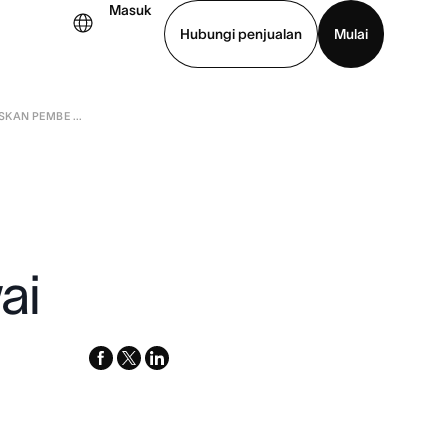
Masuk
Hubungi penjualan
Mulai
KAN PEMBE ...
hat demo
Unduh aplikasi
ai
facebook
x-
linkedin
twitter