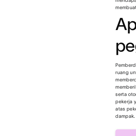
mendapat
membuat
Ap
pe
Pemberd
ruang un
memberd
memberik
serta ot
pekerja 
atas pek
dampak