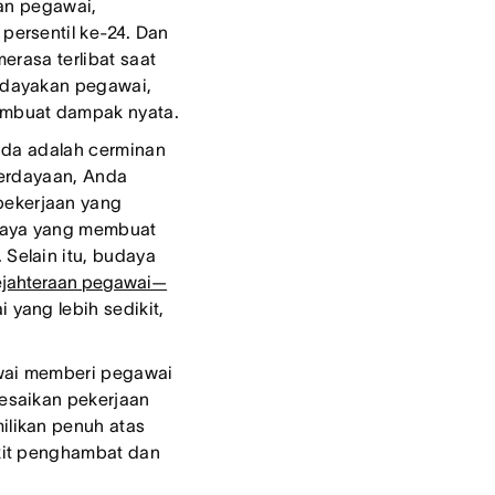
tan pegawai,
persentil ke-24. Dan
merasa terlibat saat
rdayakan pegawai,
embuat dampak nyata.
nda adalah cerminan
erdayaan, Anda
pekerjaan yang
udaya yang membuat
Selain itu, budaya
ejahteraan pegawai—
 yang lebih sedikit,
ai memberi pegawai
esaikan pekerjaan
ilikan penuh atas
kit penghambat dan