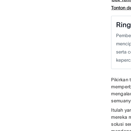
Tonton 
Rin
Pember
mencip
serta 
keperc
Pikirkan
memperba
mengalam
semuany
Itulah y
mereka m
solusi s