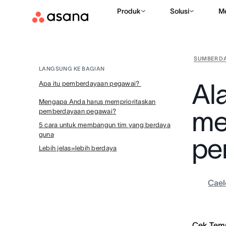
Produk
Solusi
M
SUMBER D
LANGSUNG KE BAGIAN
Al
Apa itu pemberdayaan pegawai?
Mengapa Anda harus memprioritaskan
me
pemberdayaan pegawai?
5 cara untuk membangun tim yang berdaya
guna
pe
Lebih jelas=lebih berdaya
Cael
Cek Tem