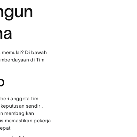
ngun
na
s memulai? Di bawah
pemberdayaan di Tim
b
beri anggota tim
eputusan sendiri.
n membagikan
us memastikan pekerja
tepat.