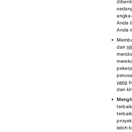
diberd
sedang
angka-a
Anda t
Anda m
Memb
dari
ni
mendor
mereka
pekerj
perusa
yang
be
dan ki
Mengha
terbai
terbai
proyek
lebih 