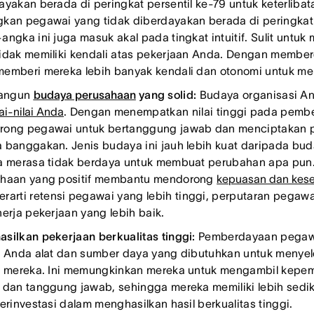
ayakan berada di peringkat persentil ke-79 untuk keterliba
kan pegawai yang tidak diberdayakan berada di peringkat 
ngka ini juga masuk akal pada tingkat intuitif. Sulit untuk 
idak memiliki kendali atas pekerjaan Anda. Dengan membe
emberi mereka lebih banyak kendali dan otonomi untuk m
angun
budaya perusahaan
yang solid
:
Budaya organisasi A
lai-nilai Anda
. Dengan menempatkan nilai tinggi pada pemb
ong pegawai untuk bertanggung jawab dan menciptakan 
 banggakan. Jenis budaya ini jauh lebih kuat daripada b
a merasa tidak berdaya untuk membuat perubahan apa pun. 
haan yang positif membantu mendorong
kepuasan dan kes
rarti retensi pegawai yang lebih tinggi, perputaran pegawai
nerja pekerjaan yang lebih baik.
silkan pekerjaan berkualitas tinggi:
Pemberdayaan pegaw
k Anda alat dan sumber daya yang dibutuhkan untuk menyel
k mereka. Ini memungkinkan mereka untuk mengambil kepem
 dan tanggung jawab, sehingga mereka memiliki lebih sedi
berinvestasi dalam menghasilkan hasil berkualitas tinggi.