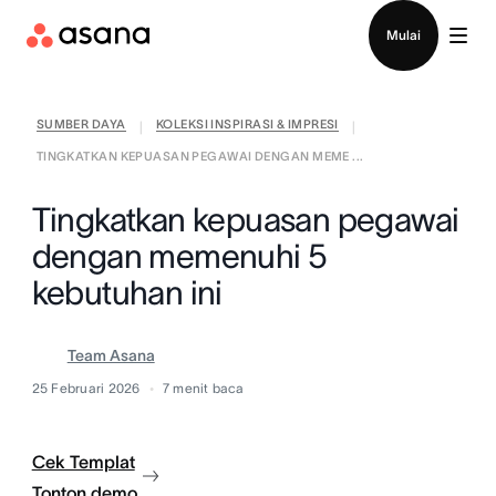
Hubungi penjualan
Mulai
SUMBER DAYA
KOLEKSI INSPIRASI & IMPRESI
|
|
TINGKATKAN KEPUASAN PEGAWAI DENGAN MEME ...
Tingkatkan kepuasan pegawai
dengan memenuhi 5
kebutuhan ini
Team Asana
25 Februari 2026
7
menit baca
Cek Templat
Tonton demo