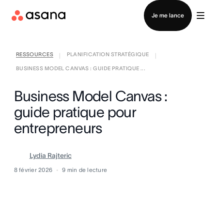
Contacter le service commercial
Je me lance
RESSOURCES
PLANIFICATION STRATÉGIQUE
|
|
BUSINESS MODEL CANVAS : GUIDE PRATIQUE ...
Business Model Canvas :
guide pratique pour
entrepreneurs
Lydia Rajteric
8 février 2026
9
min de lecture