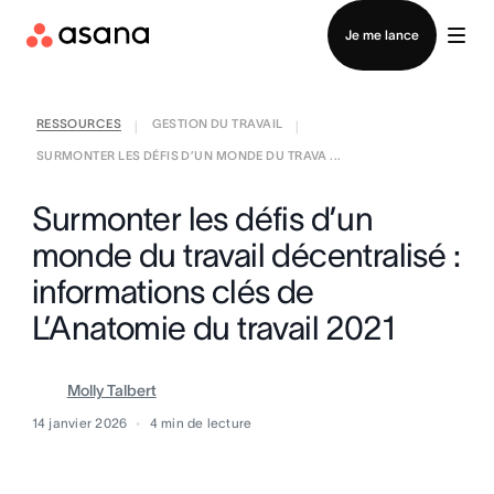
Contacter le service commercial
Je me lance
RESSOURCES
GESTION DU TRAVAIL
|
|
SURMONTER LES DÉFIS D’UN MONDE DU TRAVA ...
Surmonter les défis d’un
monde du travail décentralisé :
informations clés de
L’Anatomie du travail 2021
Molly Talbert
14 janvier 2026
4
min de lecture