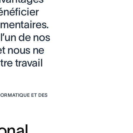
énéficier
émentaires.
l’un de nos
et nous ne
re travail
FORMATIQUE ET DES
ional