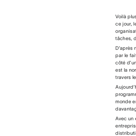
Voilà pl
ce jour, 
organisa
tâches, 
D’après 
par le fa
côté d’u
est la no
travers l
Aujourd’
programm
monde en
davantage
Avec un é
entrepris
distribut