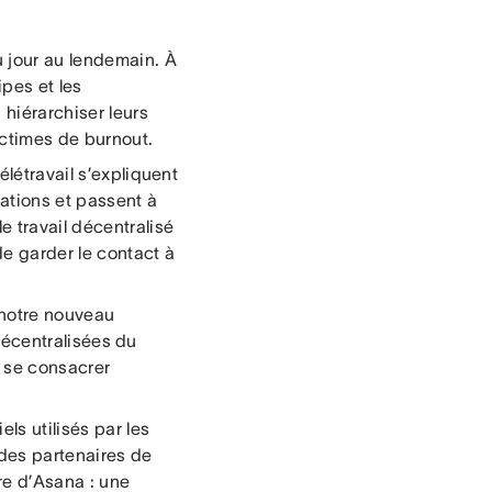
u jour au lendemain. À
ipes et les
hiérarchiser leurs
ictimes de burnout.
télétravail s’expliquent
cations et passent à
 travail décentralisé
de garder le contact à
 notre nouveau
décentralisées du
r se consacrer
ls utilisés par les
 des partenaires de
fre d’Asana : une