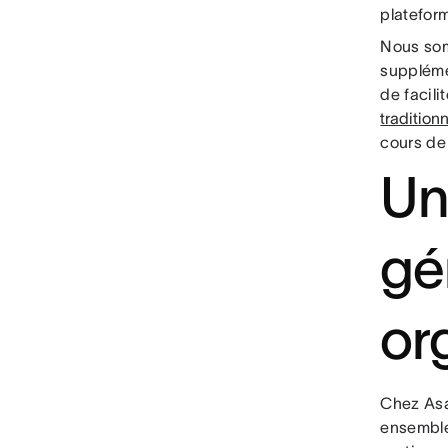
platefor
Nous som
suppléme
de facili
tradition
cours de 
Un
gér
or
Chez Asa
ensemble,