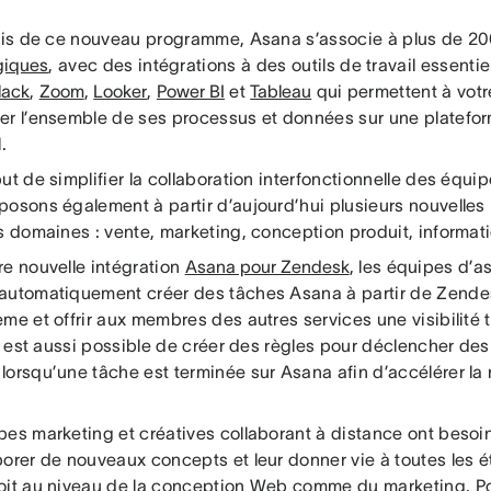
iais de ce nouveau programme, Asana s’associe à plus de 2
giques
, avec des intégrations à des outils de travail essent
lack
,
Zoom
,
Looker
,
Power BI
et
Tableau
qui permettent à votr
er l’ensemble de ses processus et données sur une platefo
.
ut de simplifier la collaboration interfonctionnelle des équi
osons également à partir d’aujourd’hui plusieurs nouvelles i
s domaines : vente, marketing, conception produit, informati
re nouvelle intégration
Asana pour Zendesk
, les équipes d’as
automatiquement créer des tâches Asana à partir de Zendes
me et offrir aux membres des autres services une visibilité t
Il est aussi possible de créer des règles pour déclencher des
orsqu’une tâche est terminée sur Asana afin d’accélérer la r
pes marketing et créatives collaborant à distance ont besoi
orer de nouveaux concepts et leur donner vie à toutes les é
oit au niveau de la conception Web comme du marketing. Po