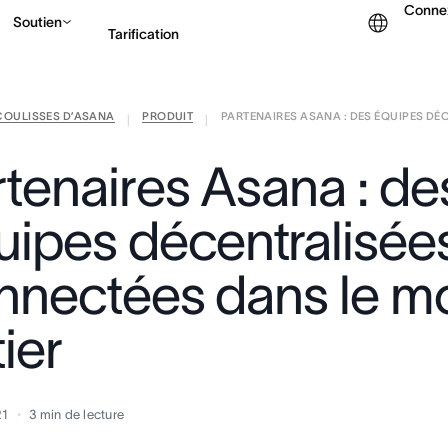
Conne
Soutien
Tarification
COULISSES D’ASANA
PRODUIT
PARTENAIRES ASANA : DES ÉQUIPES DÉCE
Contacter le service c
|
|
rtenaires Asana : de
uipes décentralisée
nnectées dans le 
ier
21
3
min de lecture