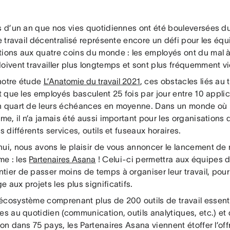
us d’un an que nos vies quotidiennes ont été bouleversées d
le travail décentralisé représente encore un défi pour les équ
tions aux quatre coins du monde : les employés ont du mal à 
doivent travailler plus longtemps et sont plus fréquemment v
notre étude
L’Anatomie du travail 2021
, ces obstacles liés au 
it que les employés basculent 25 fois par jour entre 10 appli
n quart de leurs échéances en moyenne. Dans un monde où le
rme, il n’a jamais été aussi important pour les organisations 
es différents services, outils et fuseaux horaires.
hui, nous avons le plaisir de vous annoncer le lancement de
e : les
Partenaires Asana
! Celui-ci permettra aux équipes 
tier de passer moins de temps à organiser leur travail, pou
 aux projets les plus significatifs.
cosystème comprenant plus de 200 outils de travail essentie
es au quotidien (communication, outils analytiques, etc.) et
ion dans 75 pays, les Partenaires Asana viennent étoffer l’of