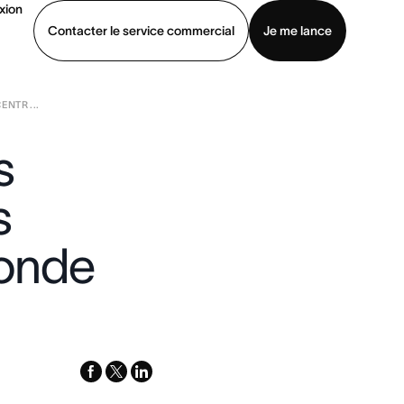
xion
Contacter le service commercial
Je me lance
NTR ...
ommercial
Voir une démo
Télécharger l’application
s
s
monde
facebook
x-
linkedin
twitter