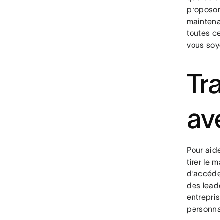
proposon
maintena
toutes c
vous soy
Tr
av
Pour aide
tirer le
d’accéde
des leade
entrepris
personna