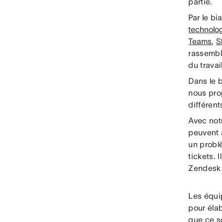
partie.
Par le b
technolo
Teams
,
S
rassembl
du travail
Dans le b
nous prop
différent
Avec not
peuvent 
un problè
tickets. 
Zendesk l
Les équi
pour élab
que ce s