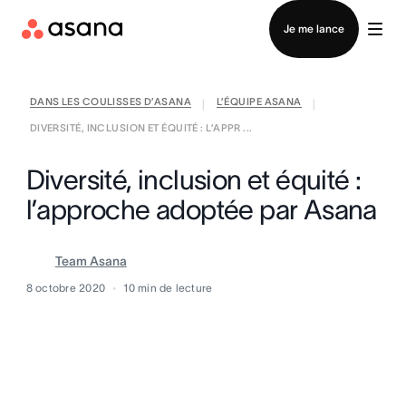
Contacter le service commercial
Je me lance
DANS LES COULISSES D’ASANA
L’ÉQUIPE ASANA
|
|
DIVERSITÉ, INCLUSION ET ÉQUITÉ : L’APPR ...
Diversité, inclusion et équité :
l’approche adoptée par Asana
Team Asana
8 octobre 2020
10
min de lecture