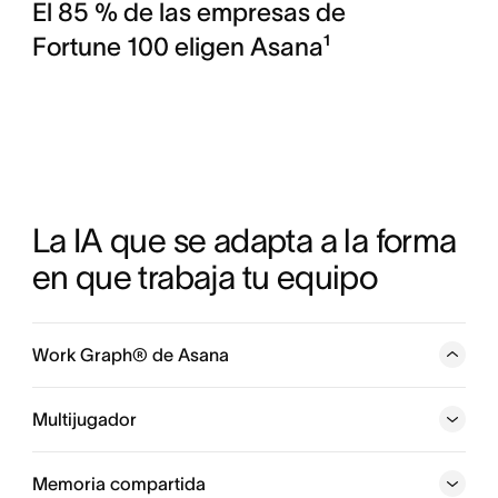
El 85 % de las empresas de
Fortune 100 eligen Asana¹
La IA que se adapta a la forma 
en que trabaja tu equipo
Work Graph® de Asana
Una red neuronal que abarca todo lo que hace tu
empresa y que conecta con cada persona, tarea,
Multijugador
proyecto, objetivo y dependencia, para que las personas
y los agentes de IA siempre sepan quién hace qué, para
Memoria compartida
cuándo y con qué objetivo.