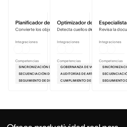
Planificador de lanzamientos
Optimizador de flujos de trab
Especialist
Convierte los objetivos del proyecto en cronogramas deta
Detecta cuellos de botella en tus flu
Revisa la docu
Integraciones
Integraciones
Integraciones
Competencias
Competencias
Competencias
SINCRONIZACIÓN DE LA HOJA DE RUTA
GOBERNANZA DE VOZ
SINCRONIZACI
SECUENCIACIÓN DE LA SALIDA AL MERCADO
AUDITORÍAS DE ARTEFACTOS
SECUENCIACIÓ
SEGUIMIENTO DE DEPENDENCIAS
CUMPLIMIENTO DE LAS NORMATIVAS EN 
SEGUIMIENTO 