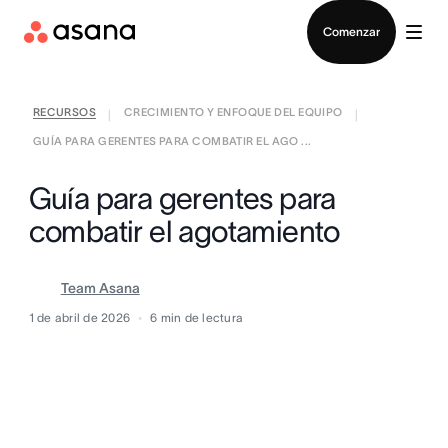
Contactar a Ventas
Comenzar
RECURSOS
CRECIMIENTO Y ENFOQUE DEL EQUIPO
|
|
GUÍA PARA GERENTES PARA COMBATIR EL AGO ...
Guía para gerentes para
combatir el agotamiento
Team Asana
1 de abril de 2026
6
min de lectura