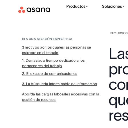
Productos
Soluciones
RECURSOS
IR A UNA SECCIÓN ESPECÍFICA
La
3 motivos por los cuales las personas se
estresan en el trabajo
1. Demasiado tiempo dedicado a los
pr
pormenores del trabajo
2. El exceso de comunicaciones
co
3. La búsqueda interminable de información
qu
Aborda las cargas laborales excesivas con la
gestión de recursos
re