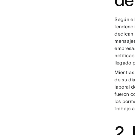
de
Según e
tendenci
dedican 
mensajes
empresas
notifica
llegado 
Mientras
de su día
laboral 
fueron c
los porm
trabajo 
2.