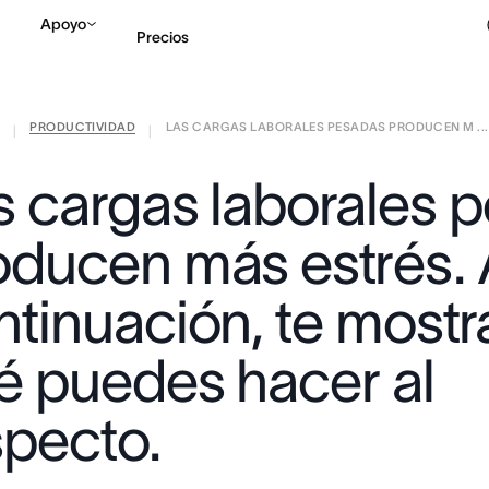
Apoyo
Precios
PRODUCTIVIDAD
LAS CARGAS LABORALES PESADAS PRODUCEN M ...
Contactar a Ventas
V
|
|
s cargas laborales 
oducen más estrés.
ntinuación, te most
é puedes hacer al
specto.