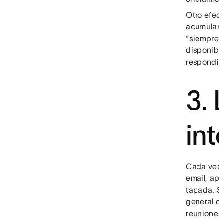
Otro efe
acumular
“siempre
disponibl
respondi
3.
in
Cada vez
email, a
tapada. 
general 
reunione