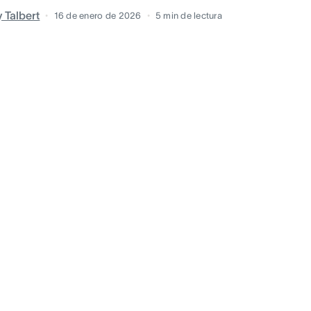
y Talbert
16 de enero de 2026
5
min de lectura