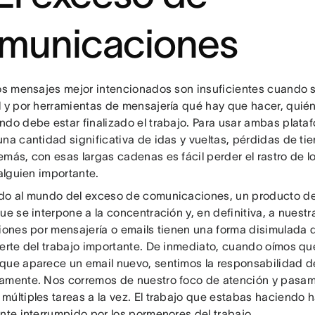
municaciones
los mensajes mejor intencionados son insuficientes cuando 
l y por herramientas de mensajería qué hay que hacer, quién
ndo debe estar finalizado el trabajo. Para usar ambas plataf
una cantidad significativa de idas y vueltas, pérdidas de ti
más, con esas largas cadenas es fácil perder el rastro de lo
 alguien importante.
do al mundo del exceso de comunicaciones, un producto de
ue se interpone a la concentración y, en definitiva, a nuest
iones por mensajería o emails tienen una forma disimulada d
aerte del trabajo importante. De inmediato, cuando oímos qu
que aparece un email nuevo, sentimos la responsabilidad 
amente. Nos corremos de nuestro foco de atención y pasamo
múltiples tareas a la vez. El trabajo que estabas haciendo
ente interrumpido por los pormenores del trabajo.