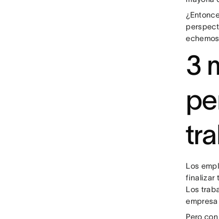
¿Entonce
perspect
echemos 
3 
pe
tr
Los emple
finalizar
Los trab
empresa 
Pero con