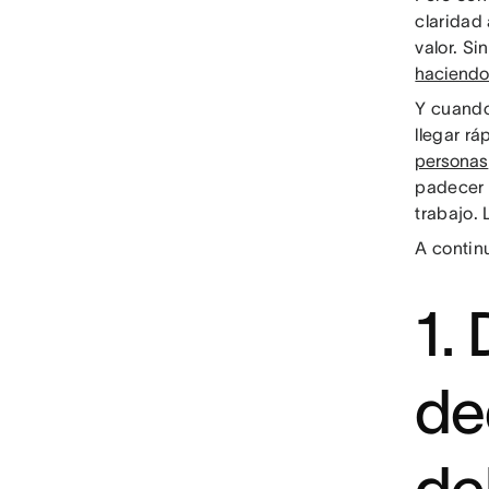
claridad
valor. Si
haciendo
Y cuando
llegar rá
personas
padecer 
trabajo.
A contin
1.
de