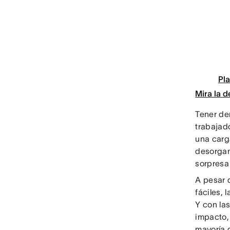
Pla
Mira la 
Tener de
trabajad
una carga
desorgan
sorpresa
A pesar 
fáciles, 
Y con la
impacto,
mayoría d