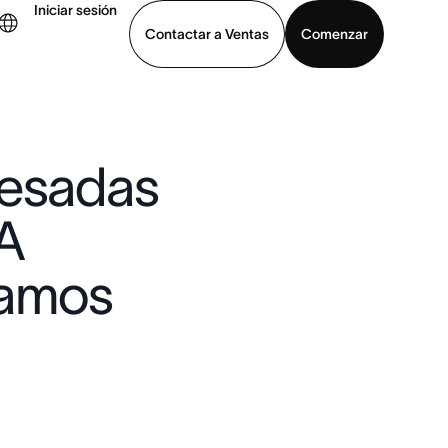
Iniciar sesión
Contactar a Ventas
Comenzar
er demo
Descargar la aplicación
pesadas
 A
ramos