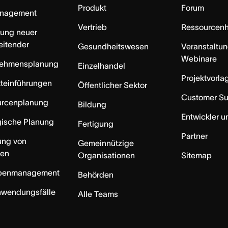
Produkt
Forum
anagement
Vertrieb
Ressourcen
rung neuer
eitender
Gesundheitswesen
Veranstaltu
Webinare
nehmensplanung
Einzelhandel
Projektvorla
teinführungen
Öffentlicher Sektor
Customer S
urcenplanung
Bildung
Entwickler u
gische Planung
Fertigung
Partner
ung von
Gemeinnützige
ten
Organisationen
Sitemap
benmanagement
Behörden
nwendungsfälle
Alle Teams