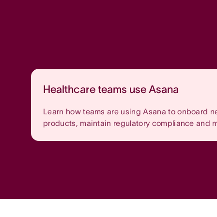
Healthcare teams use Asana
Learn how teams are using Asana to onboard ne
products, maintain regulatory compliance and 