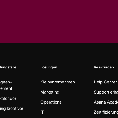
ungsfälle
Lösungen
Ressourcen
gnen-
Kleinunternehmen
Help Center
ement
Marketing
Support erha
skalender
Operations
Asana Acad
ung kreativer
IT
Zertifizieru