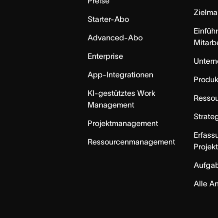
Preise
Zielm
Starter-Abo
Einfüh
Advanced-Abo
Mitarb
Enterprise
Unter
App-Integrationen
Produk
KI-gestütztes Work
Resso
Management
Strate
Projektmanagement
Erfass
Ressourcenmanagement
Projek
Aufga
Alle A