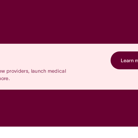
Learn 
w providers, launch medical
more.