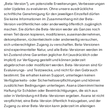
„Beta-Version“), um potenzielle Erweiterungen, Verbesserungen 
oder Updates zu evaluieren. Ohne unsere ausdrückliche 
schriftliche Genehmigung für den jeweiligen Einzelfall dürfen 
Sie keine Informationen im Zusammenhang mit der Beta-
Version veröffentlichen oder anderweitig öffentlich zugänglich 
machen. Sie dürfen die Beta-Version weder als Ganzes noch 
einen Teil davon kopieren, modifizieren, auseinandernehmen, 
dekompilieren, rückentwickeln oder anderweitig versuchen, 
sich unberechtigten Zugang zu verschaffen. Beta-Versionen 
sind experimenteller Natur, und alle Beta-Versionen werden im 
Ist-Zustand ohne Garantien jeglicher Art (ausdrücklich oder 
implizit) zur Verfügung gestellt und können jederzeit 
abgebrochen oder modifiziert werden. Beta-Versionen sind für 
Evaluierungs- und Testzwecke, und nicht für den Gebrauch 
bestimmt. Sie erhalten keinen Support, unterliegen keinen 
Verfügbarkeits- oder Sicherheitsverpflichtungen und können 
zusätzlichen Bedingungen unterliegen. Asana übernimmt keine 
Haftung für Schäden oder Beeinträchtigungen, die sich aus 
oder in Verbindung mit Beta-Versionen ergeben. Asana ist nicht 
verpflichtet, eine Beta-Version öffentlich freizugeben, und der 
Zugang zu einer Beta-Version kann jederzeit im alleinigen 