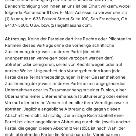
Benachrichtigung von Ihnen an uns ist bei Erhalt wirksam, wobei 
folgende Postanschrift bzw. E-Mail-Adresse zu verwenden ist: 
(1) Asana, Inc. 633 Folsom Street Suite 100, San Francisco, CA 
94107-3600, USA, bzw. (2) 
legal@asana.com
.
Abtretung.
 Keine der Parteien darf ihre Rechte oder Pflichten im 
Rahmen dieses Vertrags ohne die vorherige schriftliche 
Zustimmung der jeweils anderen Partei (die nicht 
unangemessen verweigert oder verzögert werden darf) 
abtreten oder delegieren, sei es von Rechts wegen oder auf 
andere Weise. Ungeachtet des Vorhergehenden kann jede 
Partei diese Teilnahmebedingungen in ihrer Gesamtheit ohne 
Zustimmung der jeweils anderen Partei an ein angegliedertes 
Unternehmen oder im Zusammenhang mit einer Fusion, einer 
Übernahme, einer Unternehmensumstrukturierung oder einem 
Verkauf aller oder im Wesentlichen aller ihrer Vermögenswerte 
abtreten. Jegliche angebliche Abtretung, die gegen diesen 
Abschnitt verstößt, ist nichtig. Der einzige Rechtsbehelf einer 
Partei bei einer angeblichen Abtretung durch die jeweils andere 
Partei, die gegen diesen Abschnitt verstößt, ist nach Wahl der 
nicht abtretenden Partei die Beendigung der Vereinbarung 