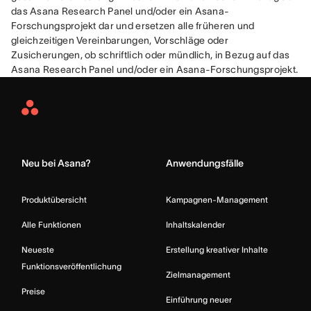
das Asana Research Panel und/oder ein Asana-
Forschungsprojekt dar und ersetzen alle früheren und 
gleichzeitigen Vereinbarungen, Vorschläge oder 
Zusicherungen, ob schriftlich oder mündlich, in Bezug auf das 
Asana Research Panel und/oder ein Asana-Forschungsprojekt.
Asana
Home
Neu bei Asana?
Anwendungsfälle
Produktübersicht
Kampagnen-Management
Alle Funktionen
Inhaltskalender
Neueste
Erstellung kreativer Inhalte
Funktionsveröffentlichung
Zielmanagement
Preise
Einführung neuer