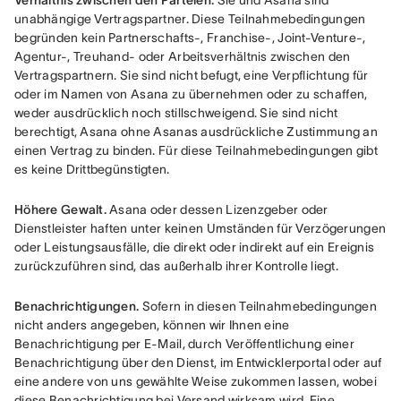
Verhältnis zwischen den Parteien.
 Sie und Asana sind 
unabhängige Vertragspartner. Diese Teilnahmebedingungen 
begründen kein Partnerschafts-, Franchise-, Joint-Venture-, 
Agentur-, Treuhand- oder Arbeitsverhältnis zwischen den 
Vertragspartnern. Sie sind nicht befugt, eine Verpflichtung für 
oder im Namen von Asana zu übernehmen oder zu schaffen, 
weder ausdrücklich noch stillschweigend. Sie sind nicht 
berechtigt, Asana ohne Asanas ausdrückliche Zustimmung an 
einen Vertrag zu binden. Für diese Teilnahmebedingungen gibt 
es keine Drittbegünstigten.
Höhere Gewalt.
 Asana oder dessen Lizenzgeber oder 
Dienstleister haften unter keinen Umständen für Verzögerungen 
oder Leistungsausfälle, die direkt oder indirekt auf ein Ereignis 
zurückzuführen sind, das außerhalb ihrer Kontrolle liegt.
Benachrichtigungen.
 Sofern in diesen Teilnahmebedingungen 
nicht anders angegeben, können wir Ihnen eine 
Benachrichtigung per E-Mail, durch Veröffentlichung einer 
Benachrichtigung über den Dienst, im Entwicklerportal oder auf 
eine andere von uns gewählte Weise zukommen lassen, wobei 
diese Benachrichtigung bei Versand wirksam wird. Eine 