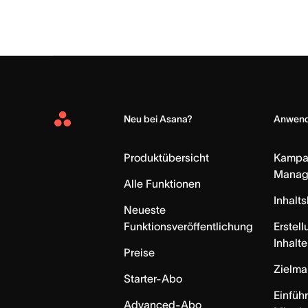
Neu bei Asana?
Anwend
Asana
Home
Produktübersicht
Kampa
Manag
Alle Funktionen
Inhalt
Neueste
Funktionsveröffentlichung
Erstell
Inhalte
Preise
Zielm
Starter-Abo
Einfüh
Advanced-Abo