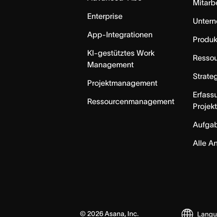
Mitarb
Enterprise
Unter
App-Integrationen
Produk
KI-gestütztes Work
Resso
Management
Strate
Projektmanagement
Erfass
Ressourcenmanagement
Projek
Aufga
Alle A
©
2026
Asana, Inc.
Lang