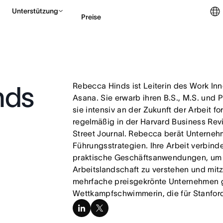
Unterstützung
Preise
Vertrieb kontaktieren
Rebecca Hinds ist Leiterin des Work Inn
nds
Asana. Sie erwarb ihren B.S., M.S. und P
sie intensiv an der Zukunft der Arbeit fo
regelmäßig in der Harvard Business Rev
Street Journal. Rebecca berät Unterneh
Führungsstrategien. Ihre Arbeit verbi
praktische Geschäftsanwendungen, um d
Arbeitslandschaft zu verstehen und mit
mehrfache preisgekrönte Unternehmen 
Wettkampfschwimmerin, die für Stanfor
linkedin
x-
twitter