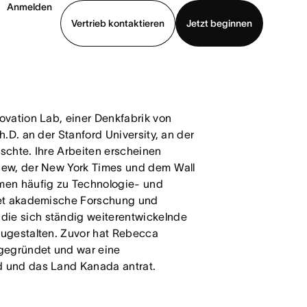
Anmelden
Vertrieb kontaktieren
Jetzt beginnen
Demo ansehen
App herunterladen
ovation Lab, einer Denkfabrik von
h.D. an der Stanford University, an der
rschte. Ihre Arbeiten erscheinen
iew, der New York Times und dem Wall
men häufig zu Technologie- und
ndet akademische Forschung und
ie sich ständig weiterentwickelnde
zugestalten. Zuvor hat Rebecca
gegründet und war eine
d und das Land Kanada antrat.