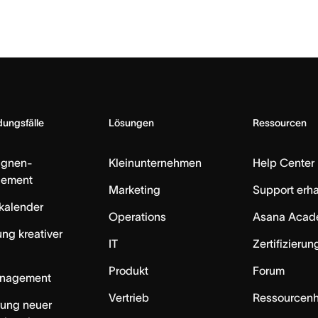
ungsfälle
Lösungen
Ressourcen
gnen-
Kleinunternehmen
Help Center
ement
Marketing
Support erha
skalender
Operations
Asana Acad
ung kreativer
IT
Zertifizieru
Produkt
Forum
anagement
Vertrieb
Ressourcen
rung neuer