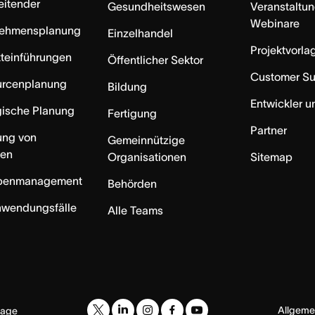
eitender
Gesundheitswesen
Veranstaltu
Webinare
nehmensplanung
Einzelhandel
Projektvorla
teinführungen
Öffentlicher Sektor
Customer S
urcenplanung
Bildung
Entwickler u
gische Planung
Fertigung
Partner
ung von
Gemeinnützige
ten
Organisationen
Sitemap
benmanagement
Behörden
nwendungsfälle
Alle Teams
Allgeme
uage