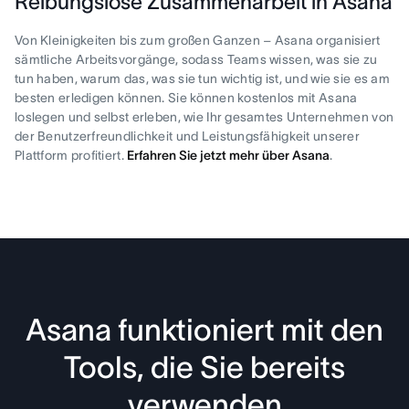
Reibungslose Zusammenarbeit in Asana
Von Kleinigkeiten bis zum großen Ganzen – Asana organisiert
sämtliche Arbeitsvorgänge, sodass Teams wissen, was sie zu
tun haben, warum das, was sie tun wichtig ist, und wie sie es am
besten erledigen können. Sie können kostenlos mit Asana
loslegen und selbst erleben, wie Ihr gesamtes Unternehmen von
der Benutzerfreundlichkeit und Leistungsfähigkeit unserer
Plattform profitiert.
Erfahren Sie jetzt mehr über Asana
.
Asana funktioniert mit den
Tools, die Sie bereits
verwenden