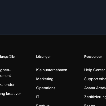
ungsfälle
Lösungen
Ressourcen
gnen-
Kleinunternehmen
Help Center
ement
Marketing
Support erha
skalender
Operations
Asana Acad
ung kreativer
IT
Zertifizieru
Produkt
Forum