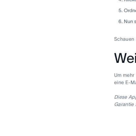
Ordne
Nun s
Schauen S
Wei
Um mehr 
eine E-Ma
Diese App
Garantie 