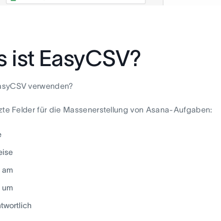
 ist EasyCSV?
asyCSV verwenden?
zte Felder für die Massenerstellung von Asana-Aufgaben:
e
eise
g am
g um
twortlich