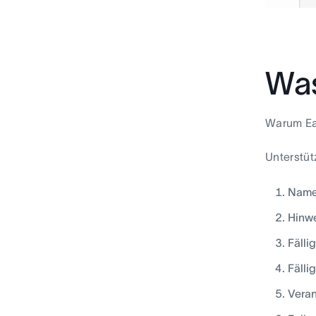
Was
Warum E
Unterstüt
Nam
Hinw
Fälli
Fälli
Veran