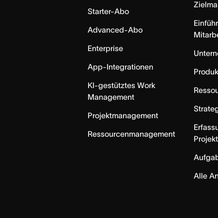
Zielm
Starter-Abo
Einfüh
Advanced-Abo
Mitarb
Enterprise
Unter
App-Integrationen
Produk
KI-gestütztes Work
Resso
Management
Strate
Projektmanagement
Erfass
Ressourcenmanagement
Projek
Aufga
Alle A