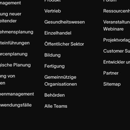
anagement
Vertrieb
Ressourcen
rung neuer
eitender
Gesundheitswesen
Veranstaltu
Webinare
nehmensplanung
Einzelhandel
Projektvorla
teinführungen
Öffentlicher Sektor
Customer S
urcenplanung
Bildung
Entwickler u
gische Planung
Fertigung
Partner
ung von
Gemeinnützige
ten
Organisationen
Sitemap
benmanagement
Behörden
nwendungsfälle
Alle Teams