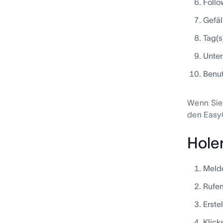
Follo
Gefäl
Tag(s
Unte
Benut
Wenn Sie 
den Easy
Hole
Melde
Rufe
Erste
Klick