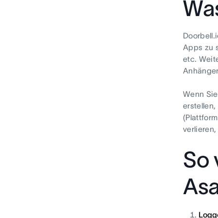
Was
Doorbell
Apps zu s
etc. Weit
Anhängen
Wenn Sie 
erstellen
(Plattfor
verlieren
So 
As
Logge