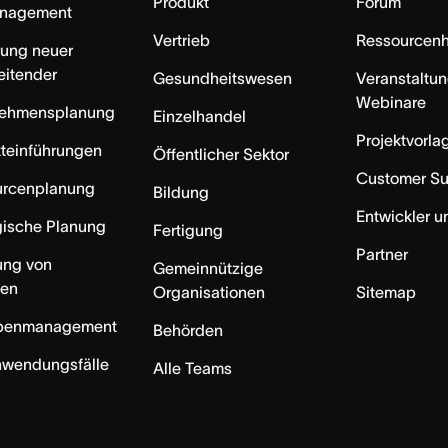
Produkt
Forum
anagement
Vertrieb
Ressourcen
rung neuer
eitender
Gesundheitswesen
Veranstaltu
Webinare
nehmensplanung
Einzelhandel
Projektvorla
teinführungen
Öffentlicher Sektor
Customer S
urcenplanung
Bildung
Entwickler u
gische Planung
Fertigung
Partner
ung von
Gemeinnützige
ten
Organisationen
Sitemap
benmanagement
Behörden
nwendungsfälle
Alle Teams