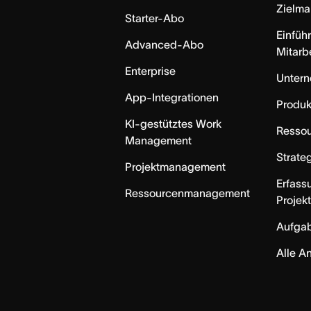
Zielm
Starter-Abo
Einfüh
Advanced-Abo
Mitarb
Enterprise
Unter
App-Integrationen
Produk
KI-gestütztes Work
Resso
Management
Strate
Projektmanagement
Erfass
Ressourcenmanagement
Projek
Aufga
Alle A