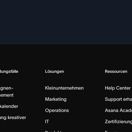
ungsfälle
Lösungen
Ressourcen
gnen-
Kleinunternehmen
Help Center
ement
Marketing
Support erha
skalender
Operations
Asana Acad
ung kreativer
IT
Zertifizieru