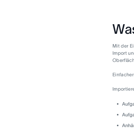
Was
Mit der E
Import un
Oberfläch
Einfacher
Importier
Aufg
Aufg
Anhä