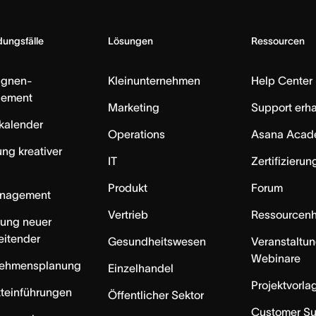
ungsfälle
Lösungen
Ressourcen
gnen-
Kleinunternehmen
Help Center
ement
Marketing
Support erha
skalender
Operations
Asana Acad
ung kreativer
IT
Zertifizieru
Produkt
Forum
anagement
Vertrieb
Ressourcen
rung neuer
eitender
Gesundheitswesen
Veranstaltu
Webinare
nehmensplanung
Einzelhandel
Projektvorla
teinführungen
Öffentlicher Sektor
Customer S