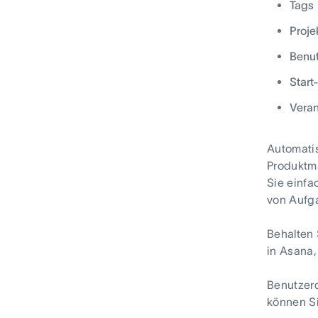
Tags
Proje
Benut
Start
Veran
Automatis
Produktm
Sie einfa
von Aufga
Behalten
in Asana,
Benutzerd
können Si