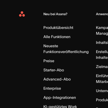
Neu bei Asana?
Anwend
Asana
Home
Produktübersicht
Kampa
Manag
Alle Funktionen
Inhalt
Neueste
Funktionsveröffentlichung
Erstell
Inhalte
Preise
Zielm
Starter-Abo
Einfüh
Advanced-Abo
Mitarb
Enterprise
Unter
App-Integrationen
Produk
KI-gestütztes Work